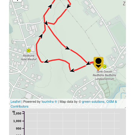
Leaflet
| Powered by
tourinfra ®
| Map data by ©
green-solutions
,
OSM &
Contributors
m
1,050
1,000
950