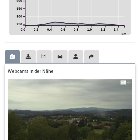
900
850
800
750
0.0
0.2
0.4
0.6
0.8
1.0
1.2
1.4
km
Webcams in der Nähe