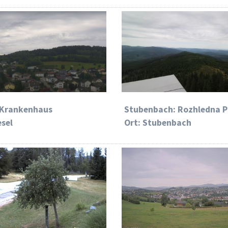
 Krankenhaus
Stubenbach: Rozhledna P
esel
Ort: Stubenbach