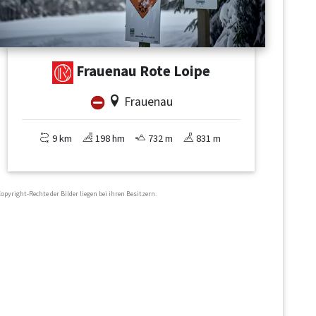
Frauenau Rote Loipe
Frauenau
9 km
198 hm
732 m
831 m
Copyright-Rechte der Bilder liegen bei ihren Besitzern.