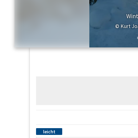
Loip
© Kurt Jo
leicht