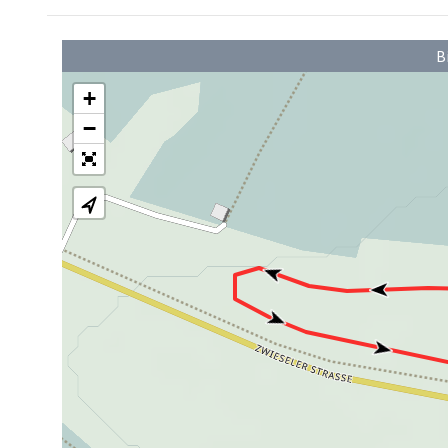
B
+
−