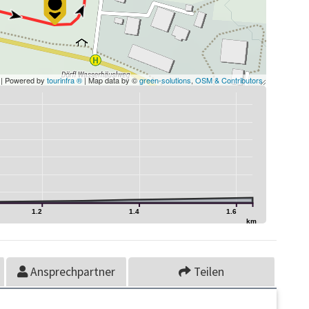
| Powered by
tourinfra ®
| Map data by ©
green-solutions
,
OSM & Contributors
1.2
1.4
1.6
km
Ansprechpartner
Teilen