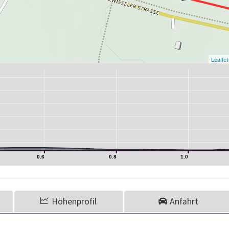
Leaflet
0.6
0.8
1.0
Höhenprofil
Anfahrt