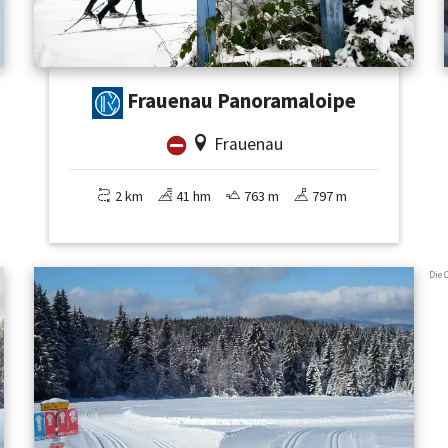
Frauenau Panoramaloipe
Frauenau
2 km
41 hm
763 m
797 m
Die 