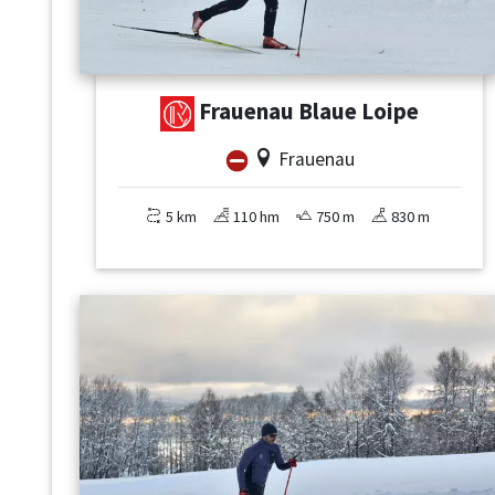
Frauenau Blaue Loipe
Frauenau
5 km
110 hm
750 m
830 m