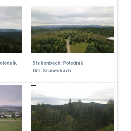
oledník
Stubenbach: Poledník
Ort: Stubenbach