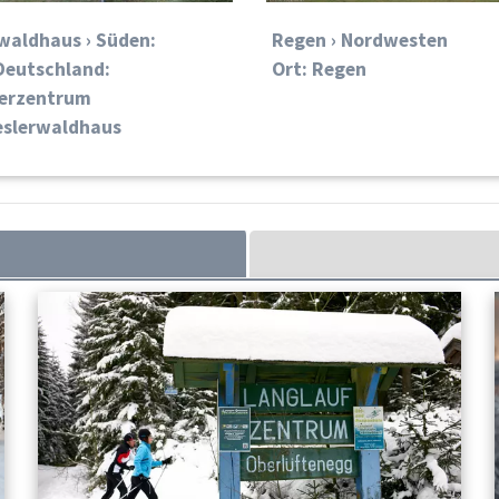
waldhaus › Süden:
Regen › Nordwesten
Deutschland:
Ort: Regen
erzentrum
eslerwaldhaus