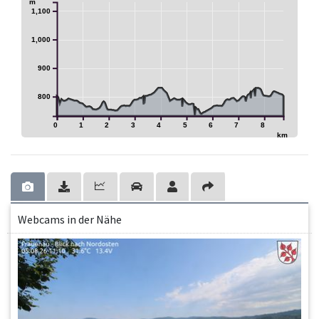
m
1,100
1,000
900
800
0
1
2
3
4
5
6
7
8
km
Webcams in der Nähe