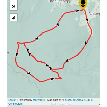
Leaflet
| Powered by
tourinfra ®
| Map data by ©
green-solutions
,
OSM &
Contributors