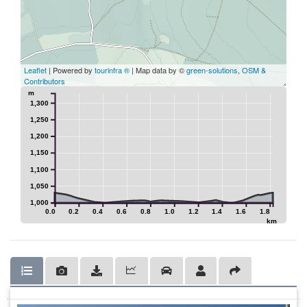
Leaflet
| Powered by
tourinfra ®
| Map data by ©
green-solutions
,
OSM &
Contributors
m
1,300
1,250
1,200
1,150
1,100
1,050
1,000
0.0
0.2
0.4
0.6
0.8
1.0
1.2
1.4
1.6
1.8
km