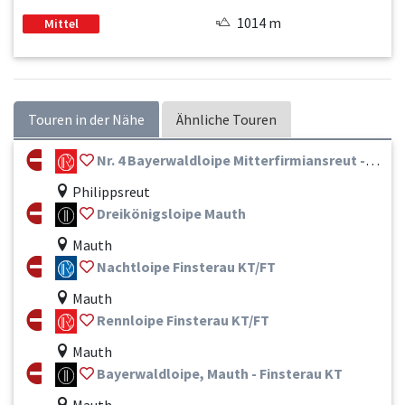
1014 m
Mittel
Touren in der Nähe
Ähnliche Touren
Nr. 4 Bayerwaldloipe Mitterfirmiansreut - Finsterau ( Mitterfirmiansreut - Hinterfirmiansreut - Finsterau)
Philippsreut
Dreikönigsloipe Mauth
Mauth
Nachtloipe Finsterau KT/FT
Mauth
Rennloipe Finsterau KT/FT
Mauth
Bayerwaldloipe, Mauth - Finsterau KT