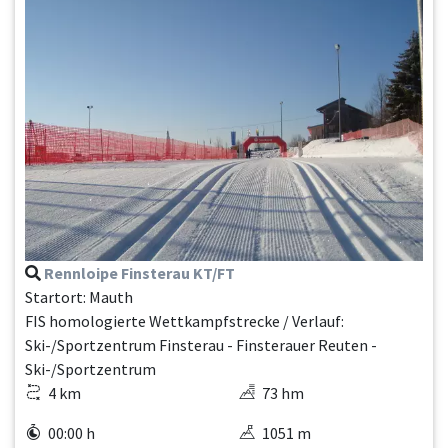
Rennloipe Finsterau KT/FT
Startort: Mauth
FIS homologierte Wettkampfstrecke / Verlauf:
Ski-/Sportzentrum Finsterau - Finsterauer Reuten -
Ski-/Sportzentrum
4 km
73 hm
00:00 h
1051 m