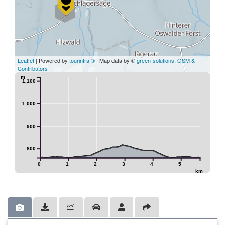
4
Leaflet
| Powered by
tourinfra ®
| Map data by ©
green-solutions
,
OSM &
Contributors
m
1,100
1,000
900
800
0
1
2
3
4
5
km