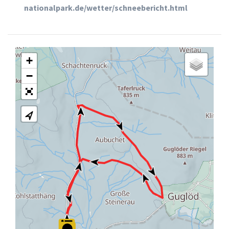
nationalpark.de/wetter/schneebericht.html
+
−