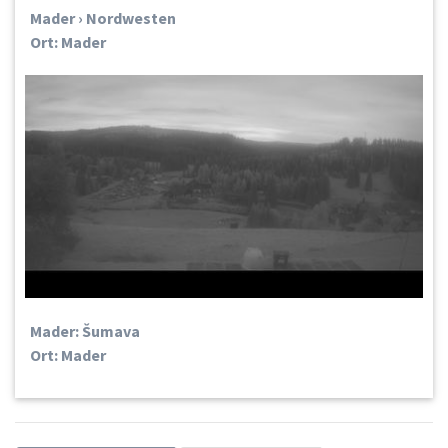
Mader › Nordwesten
Ort: Mader
Mader: Šumava
Ort: Mader