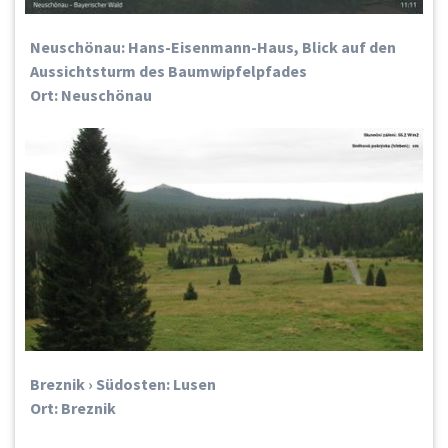
Neuschönau: Hans-Eisenmann-Haus, Blick auf den
Aussichtsturm des Baumwipfelpfades
Ort: Neuschönau
Breznik › Südosten: Lusen
Ort: Breznik