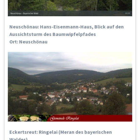
Neuschönau: Hans-Eisenmann-Haus, Blick auf den
Aussichtsturm des Baumwipfelpfades
Ort: Neuschönau
Eckertsreut: Ringelai (Meran des bayerischen
Waldes)