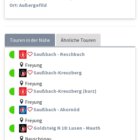
Ort: Außergefild
Touren in der Nähe
Ähnliche Touren
Saußbach - Reschbach
Freyung
Saußbach-Kreuzberg
Freyung
Saußbach-Kreuzberg (kurz)
Freyung
Saußbach - Ahornöd
Freyung
Goldsteig N 18: Lusen - Mauth
Neuschönau