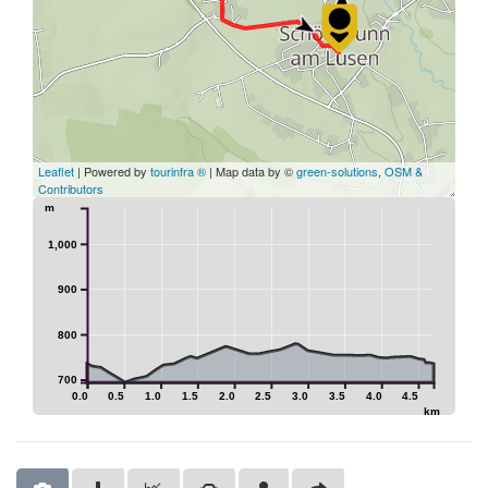
Leaflet
| Powered by
tourinfra ®
| Map data by ©
green-solutions
,
OSM &
Contributors
m
1,000
900
800
700
0.0
0.5
1.0
1.5
2.0
2.5
3.0
3.5
4.0
4.5
km