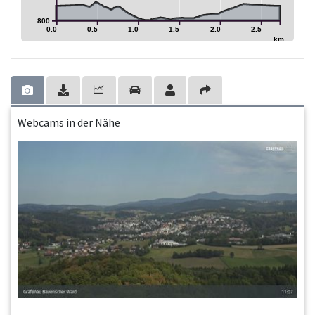
800
0.0
0.5
1.0
1.5
2.0
2.5
km
Webcams in der Nähe