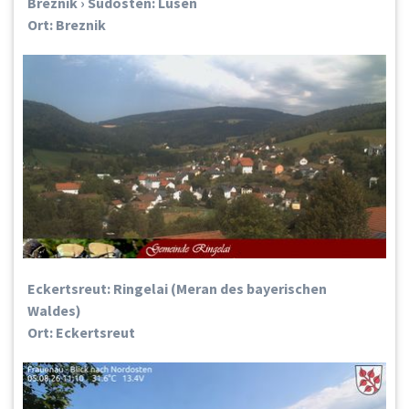
Breznik › Südosten: Lusen
Ort: Breznik
Eckertsreut: Ringelai (Meran des bayerischen
Waldes)
Ort: Eckertsreut