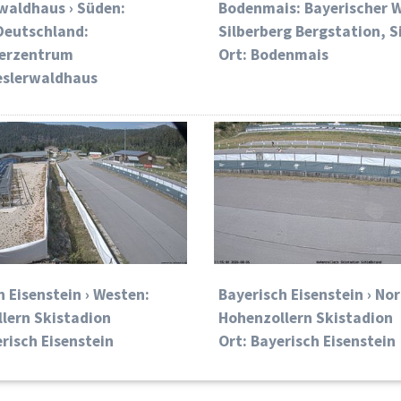
waldhaus › Süden:
Bodenmais: Bayerischer W
Deutschland:
Silberberg Bergstation, S
erzentrum
Ort: Bodenmais
eslerwaldhaus
h Eisenstein › Westen:
Bayerisch Eisenstein › No
lern Skistadion
Hohenzollern Skistadion
erisch Eisenstein
Ort: Bayerisch Eisenstein