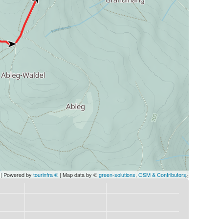
| Powered by
tourinfra ®
| Map data by ©
green-solutions
,
OSM & Contributors