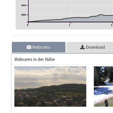
900
800
0
1
2
Webcams
Download
Webcams in der Nähe