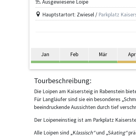
Ausgewiesene Loipe
Hauptstartort: Zwiesel /
Parkplatz Kaiser
Jan
Feb
Mär
Apr
Tourbeschreibung:
Die Loipen am Kaisersteig in Rabenstein biet
Für Langläufer sind sie ein besonderes „Schm
beeindruckende Aussichten durch tief versch
Der Loipeneinstieg ist am Parkplatz Kaiserst
Alle Loipen sind „K
lassisch“
und „S
kating“
prä