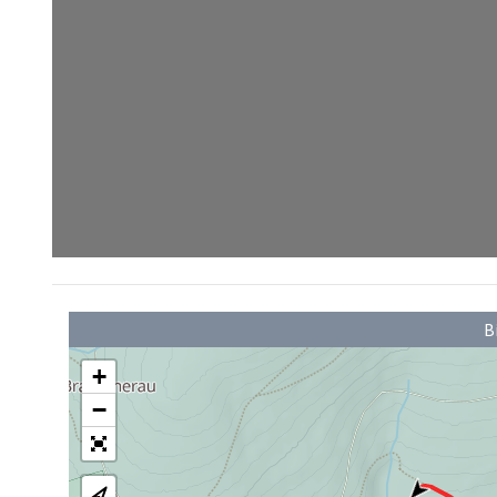
B
+
−