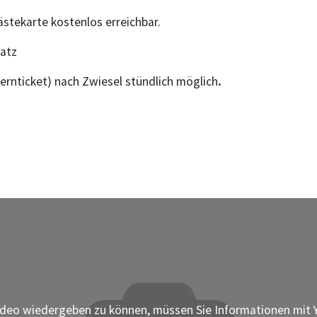
stekarte kostenlos erreichbar.
latz
yernticket) nach Zwiesel stündlich möglich
.
deo wiedergeben zu können, müssen Sie Informationen mit Y