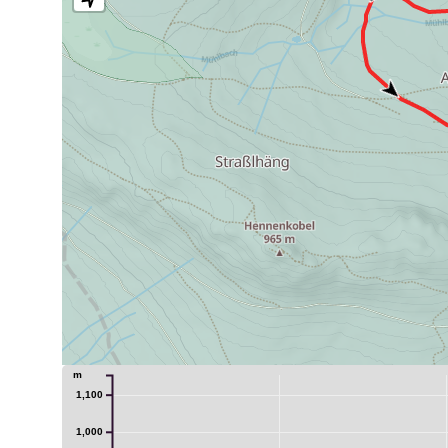
m
1,100
1,000