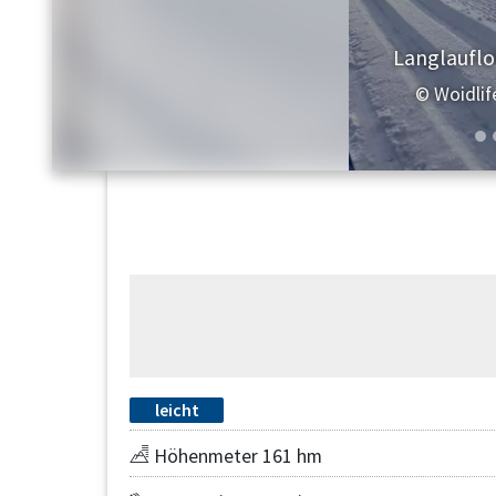
Langlauflo
© Woidlif
leicht
Höhenmeter 161 hm