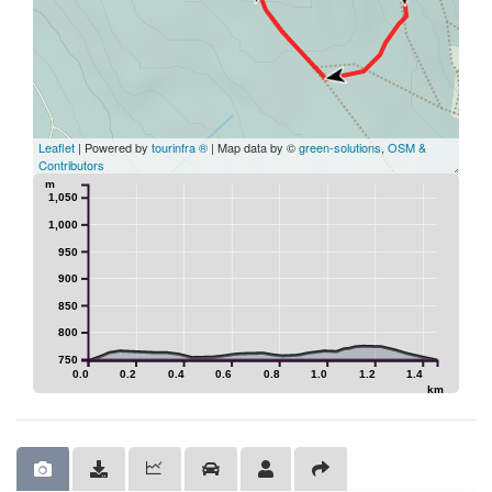
Leaflet
| Powered by
tourinfra ®
| Map data by ©
green-solutions
,
OSM &
Contributors
m
1,050
1,000
950
900
850
800
750
0.0
0.2
0.4
0.6
0.8
1.0
1.2
1.4
km