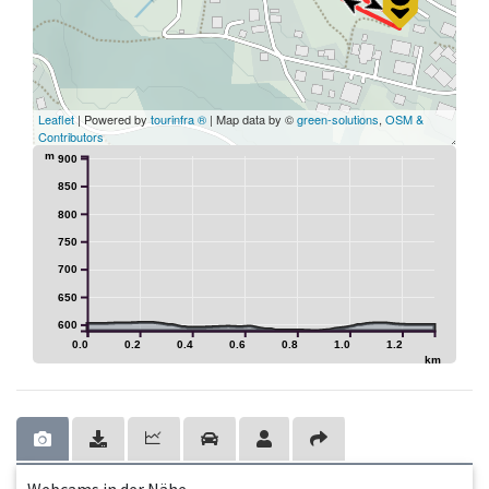
Leaflet
| Powered by
tourinfra ®
| Map data by ©
green-solutions
,
OSM &
Contributors
m
900
850
800
750
700
650
600
0.0
0.2
0.4
0.6
0.8
1.0
1.2
km
Webcams in der Nähe