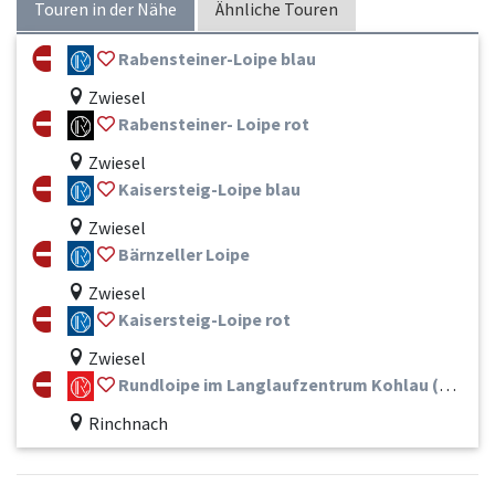
Touren in der Nähe
Ähnliche Touren
Rabensteiner-Loipe blau
Zwiesel
Rabensteiner- Loipe rot
Zwiesel
Kaisersteig-Loipe blau
Zwiesel
Bärnzeller Loipe
Zwiesel
Kaisersteig-Loipe rot
Zwiesel
Rundloipe im Langlaufzentrum Kohlau (Rot 12 km)
Rinchnach