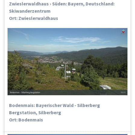
Zwieslerwaldhaus › Süden: Bayern, Deutschland:
Skiwanderzentrum
Ort: Zwieslerwaldhaus
Bodenmais: Bayerischer Wald - Silberberg
Bergstation, Silberberg
Ort: Bodenmais