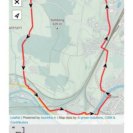
Leaflet
| Powered by
tourinfra ®
| Map data by ©
green-solutions
,
OSM &
Contributors
m
900