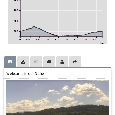
800
700
600
0.0
0.5
1.0
1.5
2.0
2.5
3.0
3.5
4.0
km
Webcams in der Nähe