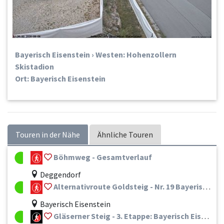
Bayerisch Eisenstein › Westen: Hohenzollern
Skistadion
Ort: Bayerisch Eisenstein
Touren in der Nähe
Ähnliche Touren
Böhmweg - Gesamtverlauf
Deggendorf
Alternativroute Goldsteig - Nr. 19 Bayerisch Eisenstein - Zwiesel - Frauenau - Spiegelau - St. Oswald-Riedlhütte - Neuschönau - Mauth
Bayerisch Eisenstein
Gläserner Steig - 3. Etappe: Bayerisch Eisenstein - Rabenstein