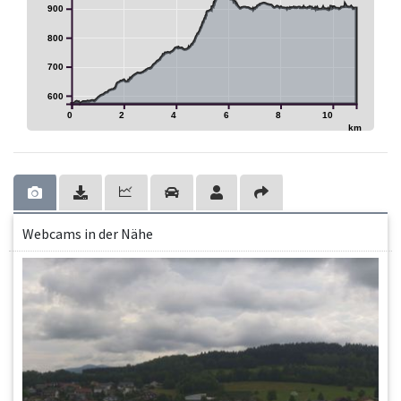
900
800
700
600
0
2
4
6
8
10
km
Webcams in der Nähe