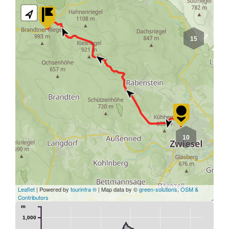
15
10
Leaflet
| Powered by
tourinfra ®
| Map data by ©
green-solutions
,
OSM &
Contributors
m
1,000