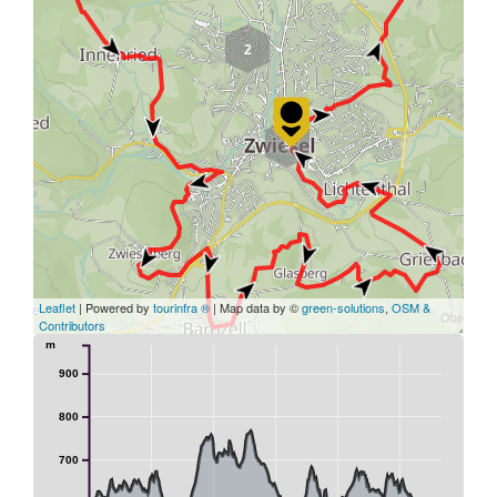
2
9
Leaflet
| Powered by
tourinfra ®
| Map data by ©
green-solutions
,
OSM &
Contributors
m
900
800
700