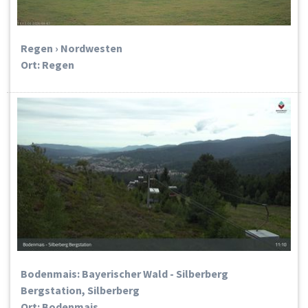
Regen › Nordwesten
Ort: Regen
Bodenmais: Bayerischer Wald - Silberberg
Bergstation, Silberberg
Ort: Bodenmais