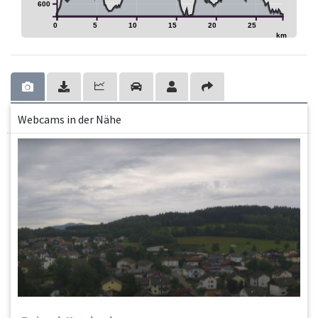
600
0
5
10
15
20
25
km
Webcams in der Nähe