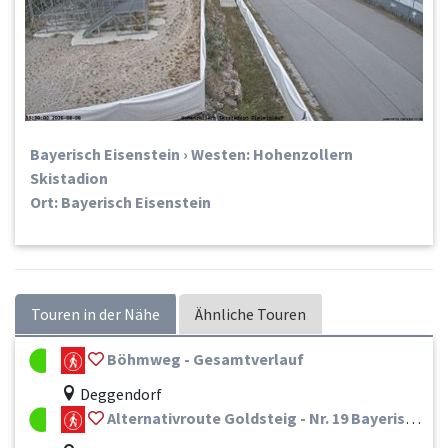
Bayerisch Eisenstein › Westen: Hohenzollern
Skistadion
Ort: Bayerisch Eisenstein
Touren in der Nähe
Ähnliche Touren
Böhmweg - Gesamtverlauf
Deggendorf
Alternativroute Goldsteig - Nr. 19 Bayerisch Eisenstein - Zwiesel - Frauenau - Spiegelau - St. Oswald-Riedlhütte - Neuschönau - Mauth