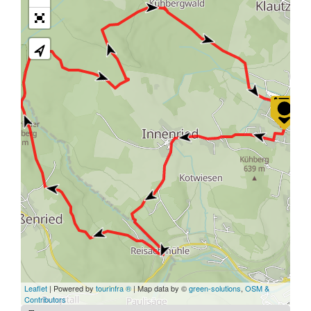
Leaflet
| Powered by
tourinfra ®
| Map data by ©
green-solutions
,
OSM &
Contributors