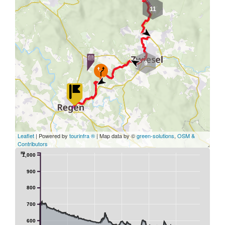
11
9
Leaflet
| Powered by
tourinfra ®
| Map data by ©
green-solutions
,
OSM &
Contributors
m
1,000
900
800
700
600