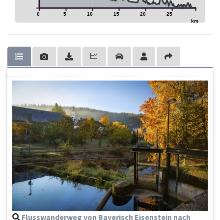
0
5
10
15
20
25
km
Flusswanderweg von Bayerisch Eisenstein nach