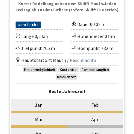
Kurzer Rodelhang neben dem Skilift Mauth.Jeden
Freitag ab 18 Uhr Flutlicht (sofern Skilift in Betrieb)
Dauer 00:02 h
sehr leicht
Länge 0,2 km
Höhenmeter 0 hm
Tiefpunkt 765 m
Hochpunkt 782 m
Hauptstartort: Mauth /
Reschbachtal
Einkehrmöglichkeit
Kostenfrei
Familientauglich
Beleuchtet
Beste Jahreszeit
Jan
Feb
Mär
Apr
Mai
Jun