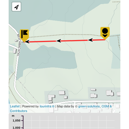
Leaflet
| Powered by
tourinfra ®
| Map data by ©
green-solutions
,
OSM &
Contributors
m
1,050
1,000