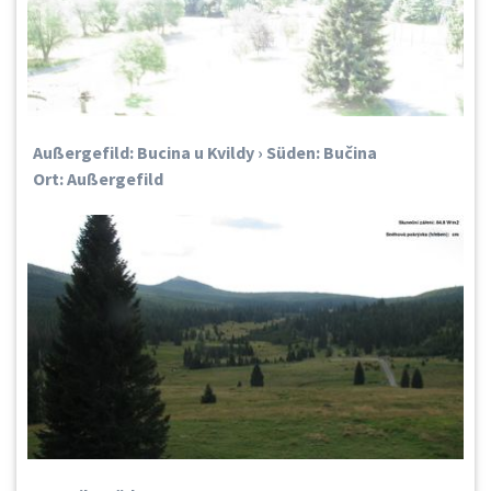
Außergefild: Bucina u Kvildy › Süden: Bučina
Ort: Außergefild