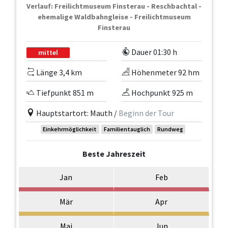
Verlauf: Freilichtmuseum Finsterau - Reschbachtal -
ehemalige Waldbahngleise - Freilichtmuseum
Finsterau
Dauer 01:30 h
mittel
Länge 3,4 km
Höhenmeter 92 hm
Tiefpunkt 851 m
Hochpunkt 925 m
Hauptstartort: Mauth /
Beginn der Tour
Einkehrmöglichkeit
Familientauglich
Rundweg
Beste Jahreszeit
Jan
Feb
Mär
Apr
Mai
Jun