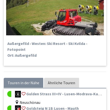
Außergefild › Westen: Ski Resort - Ski Kvilda -
Fotopoint
Ort: Außergefild
Touren in der Nähe
Ähnliche Touren
Gulden Strass III+IV - Lusen-Modrava-Kasperské Hory
Neuschönau
Goldsteig N 18: Lusen - Mauth