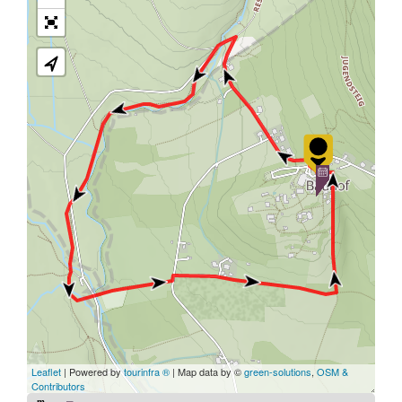
Leaflet
| Powered by
tourinfra ®
| Map data by ©
green-solutions
,
OSM &
Contributors
m