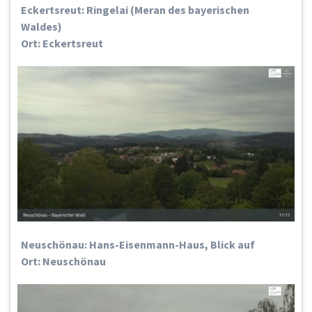
Eckertsreut: Ringelai (Meran des bayerischen
Waldes)
Ort: Eckertsreut
Neuschönau: Hans-Eisenmann-Haus, Blick auf
Ort: Neuschönau