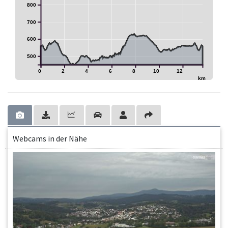
800
700
600
500
0
2
4
6
8
10
12
km
Webcams in der Nähe