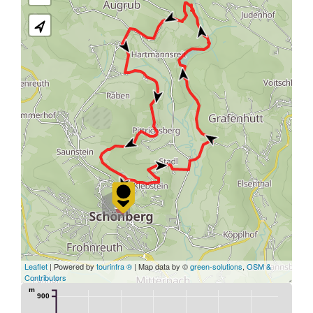
3
Leaflet
| Powered by
tourinfra ®
| Map data by ©
green-solutions
,
OSM &
Contributors
m
900