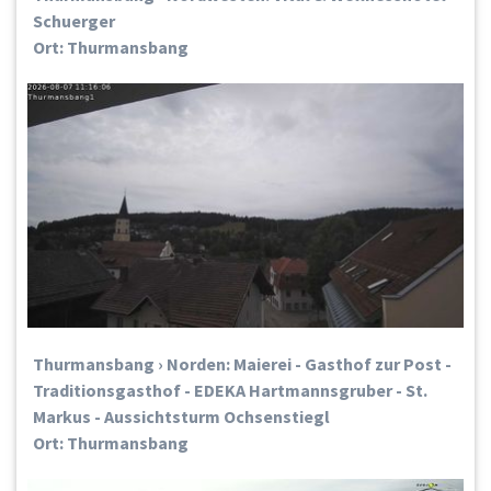
Schuerger
Ort: Thurmansbang
Thurmansbang › Norden: Maierei - Gasthof zur Post -
Traditionsgasthof - EDEKA Hartmannsgruber - St.
Markus - Aussichtsturm Ochsenstiegl
Ort: Thurmansbang