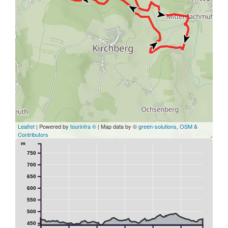
Leaflet
| Powered by
tourinfra ®
| Map data by ©
green-solutions
,
OSM &
Contributors
m
750
700
650
600
550
500
450