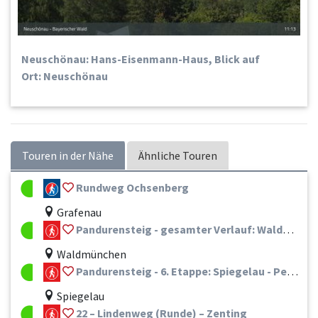
Neuschönau: Hans-Eisenmann-Haus, Blick auf
Ort: Neuschönau
Touren in der Nähe
Ähnliche Touren
Rundweg Ochsenberg
Grafenau
Pandurensteig - gesamter Verlauf: Waldmünchen - Hals / Passau
Waldmünchen
Pandurensteig - 6. Etappe: Spiegelau - Perlesreut/Haus im Wald
Spiegelau
22 – Lindenweg (Runde) – Zenting