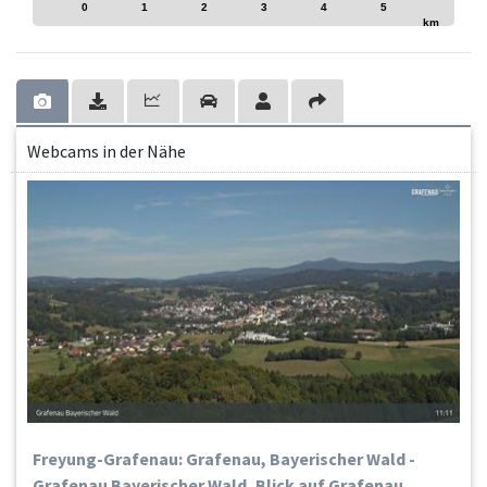
0
1
2
3
4
5
km
Webcams in der Nähe
Freyung-Grafenau: Grafenau, Bayerischer Wald -
Grafenau Bayerischer Wald, Blick auf Grafenau