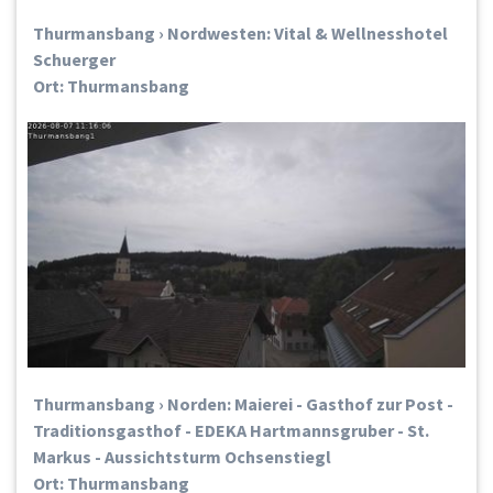
Thurmansbang › Nordwesten: Vital & Wellnesshotel
Schuerger
Ort: Thurmansbang
Thurmansbang › Norden: Maierei - Gasthof zur Post -
Traditionsgasthof - EDEKA Hartmannsgruber - St.
Markus - Aussichtsturm Ochsenstiegl
Ort: Thurmansbang