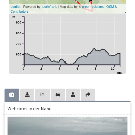
Leaflet
| Powered by
tourinfra ®
| Map data by ©
green-solutions
,
OSM &
Contributors
m
900
800
700
600
0
2
4
6
8
10
km
Webcams in der Nähe