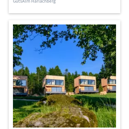
GutsAlm Harlachberg