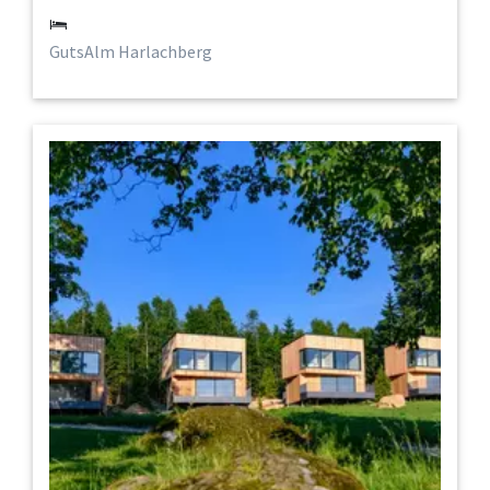
GutsAlm Harlachberg