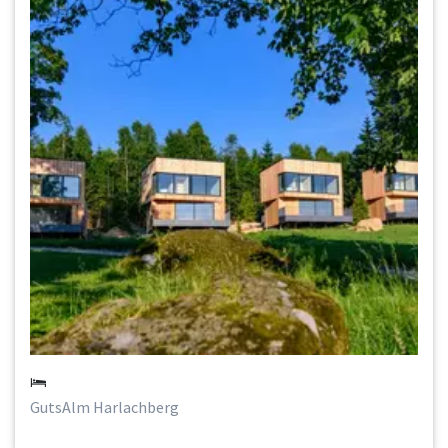
GutsAlm Harlachberg