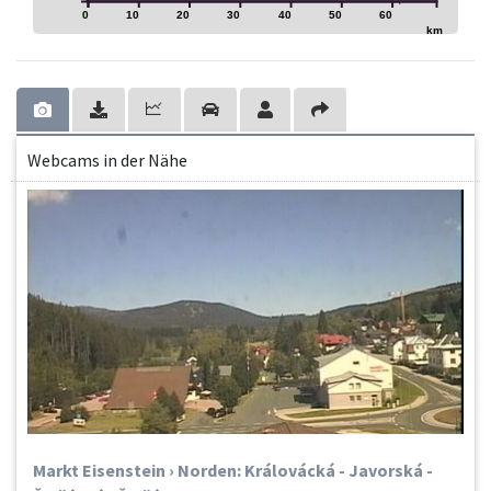
0
10
20
30
40
50
60
km
Webcams in der Nähe
Markt Eisenstein › Norden: Královácká - Javorská -