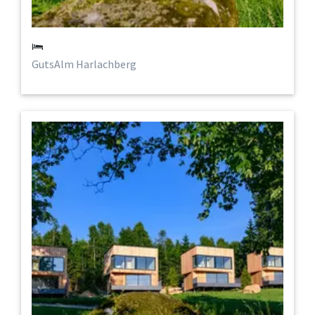
GutsAlm Harlachberg