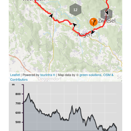
12
25
Leaflet
| Powered by
tourinfra ®
| Map data by ©
green-solutions
,
OSM &
Contributors
m
800
700
600
500