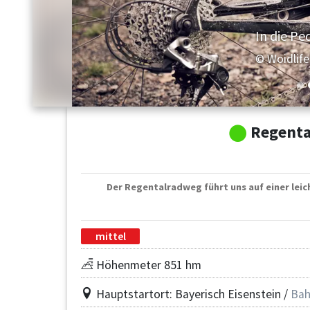
In die Ped
© Woidlif
Regenta
Der Regentalradweg führt uns auf einer lei
mittel
Höhenmeter 851 hm
Hauptstartort: Bayerisch Eisenstein /
Bah