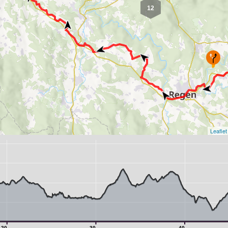
12
Leaflet
20
30
40