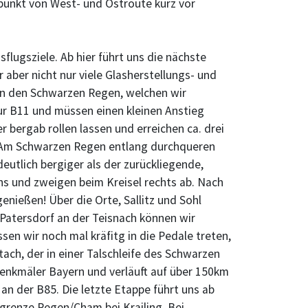
unkt von West- und Ostroute kurz vor
lugsziele. Ab hier führt uns die nächste
aber nicht nur viele Glasherstellungs- und
in den Schwarzen Regen, welchen wir
zur B11 und müssen einen kleinen Anstieg
 bergab rollen lassen und erreichen ca. drei
. Am Schwarzen Regen entlang durchqueren
eutlich bergiger als der zurückliegende,
uns und zweigen beim Kreisel rechts ab. Nach
nießen! Über die Orte, Sallitz und Sohl
/Patersdorf an der Teisnach können wir
n wir noch mal kräfitg in die Pedale treten,
ach, der in einer Talschleife des Schwarzen
enkmäler Bayern und verläuft auf über 150km
an der B85. Die letzte Etappe führt uns ab
sgrenze Regen/Cham bei Krailing. Bei