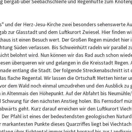
g bergab über Seebachschleife und Regenhütte zum Knotenp
" und der Herz-Jesu-Kirche zwei besonders sehenswerte Ausf
 zur Glasstadt und dem Luftkurort Zwiesel. Hier finden wir 
khaus ist einen Besuch wert. Der Großen Regen mündet hier 
htung Süden verlassen. Bis Schweinhütt radeln wir parallel 
sicht belohnt wird. Nun können wir das Rad auch schon wieder
iesen überqueren wir und gelangen in die Kreisstadt Regen
ade entlang die Stadt. Der folgende Streckenabschnitt ist d
das flache Regental. Wir lassen die Ortschaft Metten hinter 
 vor dem Wald noch einmal umzudrehen und den Ausblick zu ge
en in Altenmais den Höhepunkt. Auf der Abfahrt bis Neumühle
Schwung für den nächsten Anstieg holen. Bis Fernsdorf müsse
bwärts geht. Kurz darauf erreichen wir den Luftkurort Viecht
Der Pfahl ist eines der bedeutendsten geologischen Naturd
 markantesten Punkte dieses Quarzriffes liegt bei Viechtach 
tlang über Fichtental immer leicht bergauf bis zur Landkrei