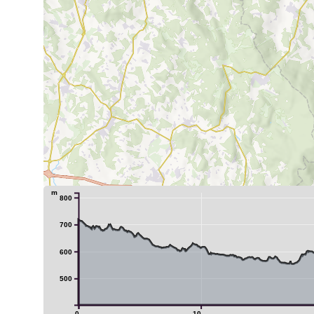
m
800
700
600
500
0
10