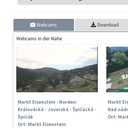
Webcams
Download
Webcams in der Nähe
Markt Eisenstein › Norden:
Markt Ei
Královácká - Javorská - Špičácká -
Nad nádr
Špičák
Ort: Mar
Ort: Markt Eisenstein