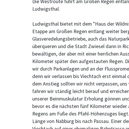
Die Westroute führt am Großen Regen entlan
Ludwigsthal.
Ludwigsthal bietet mit dem "Haus der Wildnis
Etappe am Großen Regen entlang weiter bergab
Glasveredelungsbetriebe, auch das Naturpar
überqueren und die Stadt Zwiesel dann in Ric
bewältigen, der aber mit einer herrlichen Aus
Kilometer später den aufgestauten Regen. D
wir durch Parkanlagen und an der Flusspromen
denn wir verlassen bis Viechtach erst einmal 
dem Anstieg sollten wir nicht verpassen, uns
fahren wir ständig leicht berauf und erreich
unserer Beinmuskulatur Erholung gönnen und 
bevor es die nächsten fünf Kilometer wieder a
Regens am Fuße des Pfahl-Höhenzuges liegt. 
Länge von Nabburg bis nach Passau. Einer der
Viechtach auf einer ehemaligen Bahntrasse en