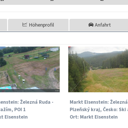
Höhenprofil
Anfahrt
senstein: Železná Ruda -
Markt Eisenstein: Železná
ažím, POI 1
Plzeňský kraj, Česko: Ski 
kt Eisenstein
Ort: Markt Eisenstein