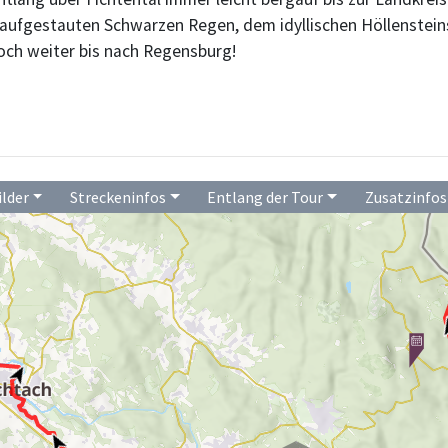
m aufgestauten Schwarzen Regen, dem idyllischen Höllenstei
och weiter bis nach Regensburg!
ilder
Streckeninfos
Entlang der Tour
Zusatzinfos