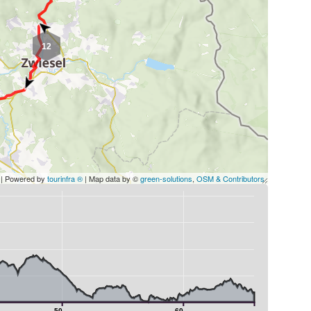
12
| Powered by
tourinfra ®
| Map data by ©
green-solutions
,
OSM & Contributors
50
60