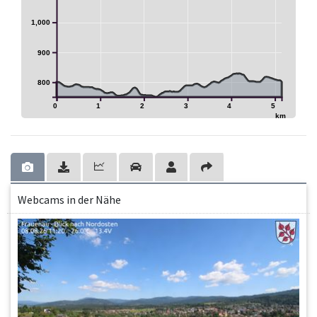
1,000
900
800
0
1
2
3
4
5
km
Webcams in der Nähe