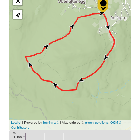
Leaflet
| Powered by
tourinfra ®
| Map data by ©
green-solutions
,
OSM &
Contributors
m
1,100