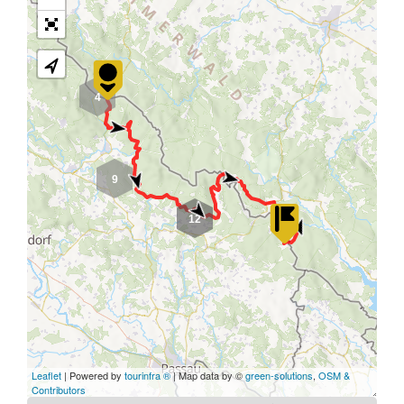
4
9
12
Leaflet
| Powered by
tourinfra ®
| Map data by ©
green-solutions
,
OSM &
Contributors