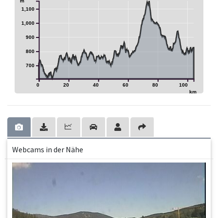
m
1,100
1,000
900
800
700
0
20
40
60
80
100
km
Webcams in der Nähe