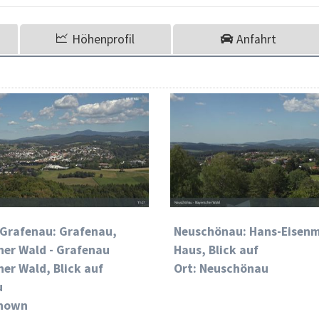
Höhenprofil
Anfahrt
Grafenau: Grafenau,
Neuschönau: Hans-Eisen
her Wald - Grafenau
Haus, Blick auf
her Wald, Blick auf
Ort: Neuschönau
u
known