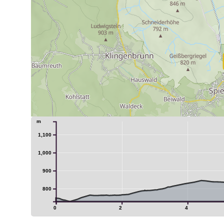
m
1,100
1,000
900
800
0
2
4