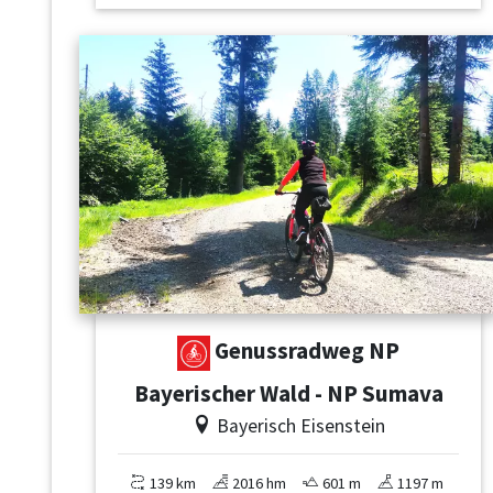
Genussradweg NP
Bayerischer Wald - NP Sumava
Bayerisch Eisenstein
139 km
2016 hm
601 m
1197 m