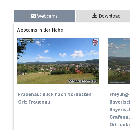
Webcams
Download
Webcams in der Nähe
Frauenau: Blick nach Nordosten
Freyung-
Ort: Frauenau
Bayerisc
Bayerisc
Grafena
Ort: un