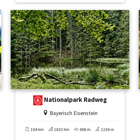
Nationalpark Radweg
Bayerisch Eisenstein
104 km
1633 hm
606 m
1156 m