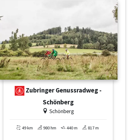
Zubringer Genussradweg -
Schönberg
Schönberg
49 km
980 hm
440 m
817 m