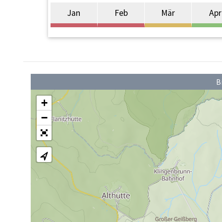
Jan
Feb
Mär
Apr
B
+
−