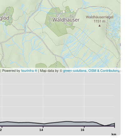
| Powered by
tourinfra ®
| Map data by ©
green-solutions
,
OSM & Contributors
12
14
16
km