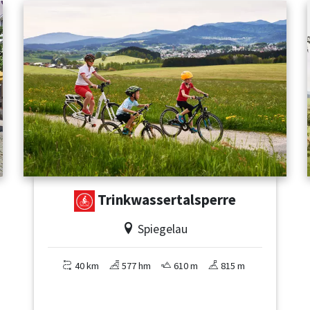
Trinkwassertalsperre
Spiegelau
40 km
577 hm
610 m
815 m