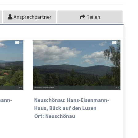
Ansprechpartner
Teilen
mann-
Neuschönau: Hans-Eisenmann-
Haus, Blick auf den Lusen
Ort: Neuschönau