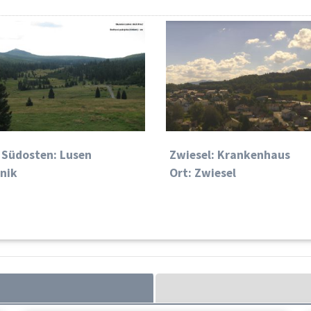
› Südosten: Lusen
Zwiesel: Krankenhaus
znik
Ort: Zwiesel