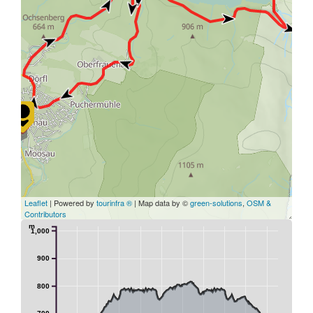
21
Leaflet
| Powered by
tourinfra ®
| Map data by ©
green-solutions
,
OSM &
Contributors
m
1,000
900
800