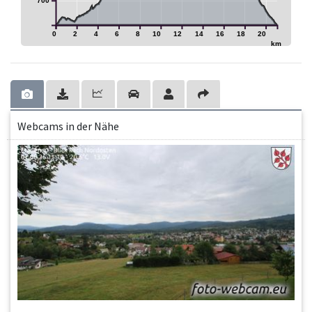
700
0
2
4
6
8
10
12
14
16
18
20
km
Webcams in der Nähe