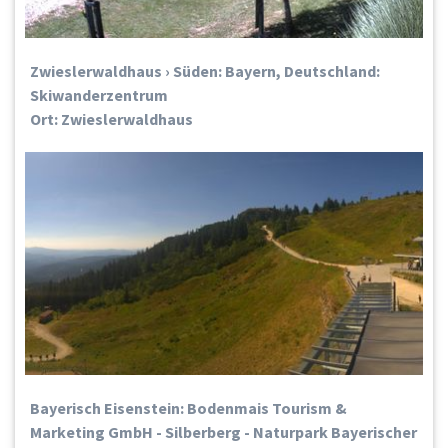
Zwieslerwaldhaus › Süden: Bayern, Deutschland:
Skiwanderzentrum
Ort: Zwieslerwaldhaus
Bayerisch Eisenstein: Bodenmais Tourism &
Marketing GmbH - Silberberg - Naturpark Bayerischer