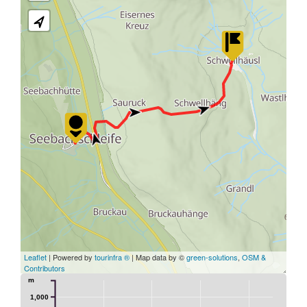
Leaflet
| Powered by
tourinfra ®
| Map data by ©
green-solutions
,
OSM &
Contributors
m
1,000