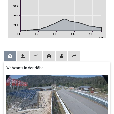
900
800
700
0.0
0.5
1.0
1.5
2.0
km
Webcams in der Nähe