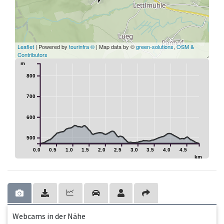
Leaflet
| Powered by
tourinfra ®
| Map data by ©
green-solutions
,
OSM &
Contributors
m
800
700
600
500
0.0
0.5
1.0
1.5
2.0
2.5
3.0
3.5
4.0
4.5
km
Webcams in der Nähe