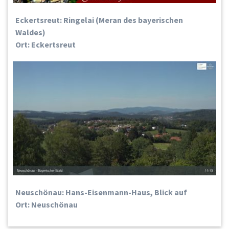
Eckertsreut: Ringelai (Meran des bayerischen
Waldes)
Ort: Eckertsreut
Neuschönau: Hans-Eisenmann-Haus, Blick auf
Ort: Neuschönau