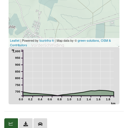
Leaflet
| Powered by
tourinfra ®
| Map data by ©
green-solutions
,
OSM &
Contributors
m
1,000
950
900
850
800
750
700
0.0
0.2
0.4
0.6
0.8
1.0
1.2
1.4
1.6
1.8
km