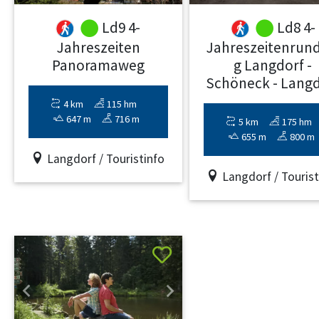
Ld9 4-
Ld8 4-
Jahreszeiten
Jahreszeitenrun
Panoramaweg
g Langdorf -
Schöneck - Langd
4 km
115 hm
647 m
716 m
5 km
175 hm
655 m
800 m
Langdorf / Touristinfo
Langdorf / Tourist
Previous
Next