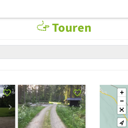
Touren
+
−
Next
Previous
Next