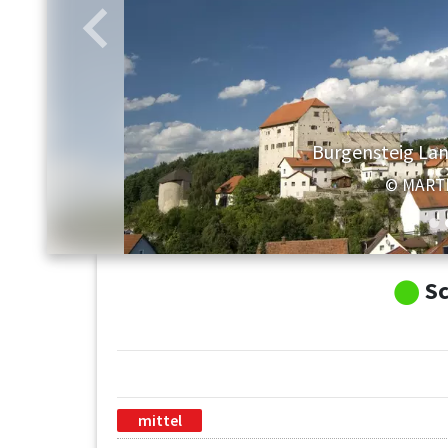
Zurück
Burgensteig La
© MART
Sc
mittel