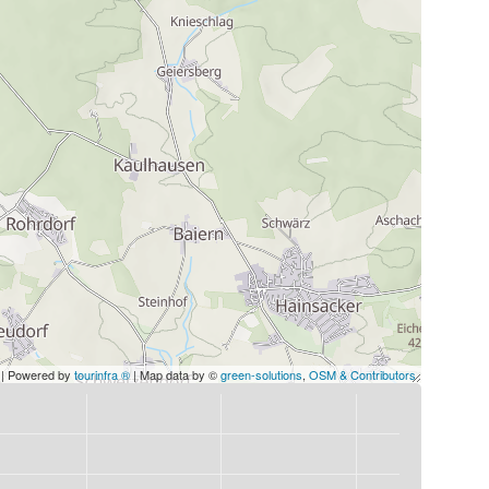
| Powered by
tourinfra ®
| Map data by ©
green-solutions
,
OSM & Contributors