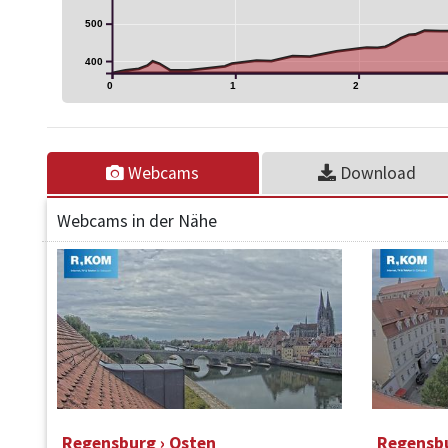
500
400
0
1
2
Webcams
Download
Webcams in der Nähe
Regensburg › Osten
Regensbu