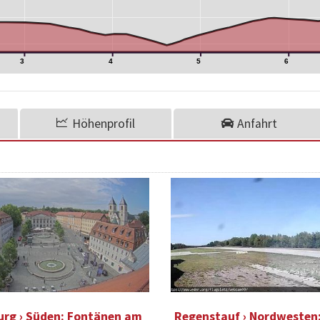
3
4
5
6
Höhenprofil
Anfahrt
rg › Süden: Fontänen am
Regenstauf › Nordwesten