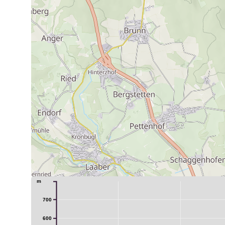
m
700
600