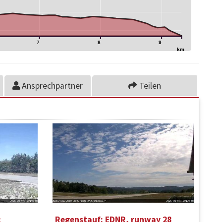
7
8
9
km
Ansprechpartner
Teilen
:
Regenstauf: EDNR, runway 28