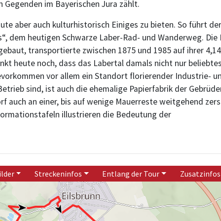
n Gegenden im Bayerischen Jura zählt.
te aber auch kulturhistorisch Einiges zu bieten. So führt de
s“, dem heutigen Schwarze Laber-Rad- und Wanderweg. Die Lo
ebaut, transportierte zwischen 1875 und 1985 auf ihrer 4,14
nkt heute noch, dass das Labertal damals nicht nur beliebte
evorkommen vor allem ein Standort florierender Industrie-
Betrieb sind, ist auch die ehemalige Papierfabrik der Gebrüde
rf auch an einer, bis auf wenige Mauerreste weitgehend zer
formationstafeln illustrieren die Bedeutung der
ilder
Streckeninfos
Entlang der Tour
Zusatzinfos