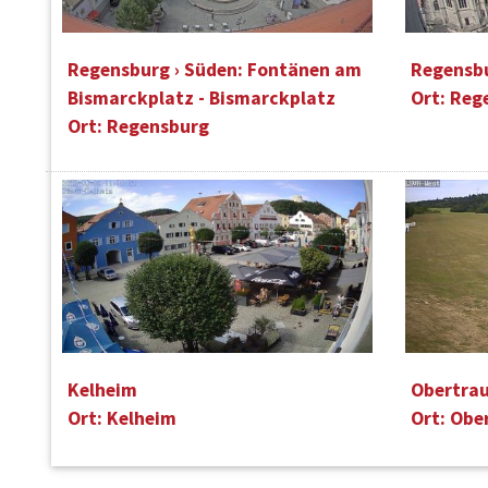
Regensburg › Süden: Fontänen am
Regensbu
Bismarckplatz - Bismarckplatz
Ort: Reg
Ort: Regensburg
Kelheim
Obertrau
Ort: Kelheim
Ort: Obe