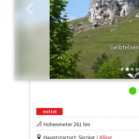
Zurück
Gelbfelsen
mittel
Höhenmeter 261 hm
Hauptstartort: Sinzing /
Alling