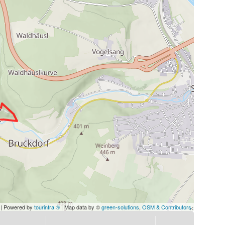
| Powered by
tourinfra ®
| Map data by ©
green-solutions
,
OSM & Contributors