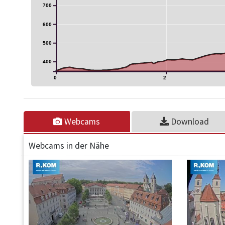
700
600
500
400
0
2
Webcams
Download
Webcams in der Nähe