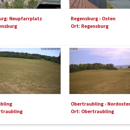
rg: Neupfarrplatz
Regensburg › Osten
ensburg
Ort: Regensburg
bling
Obertraubling › Nordoste
rtraubling
Ort: Obertraubling