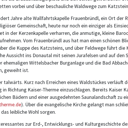
etten vorbei und über beschauliche Waldwege zum Katzstein
dert Jahre alte Wallfahrtskapelle Frauenbründl, ein Ort der R
igiöser Gemeinschaft, heute nur noch ein einziger als Einsie
bet in der Kerzenkapelle verharren, die anmutige, kleine Bar
aufnehmen. Vom Frauenbründl aus hat man einen schönen Blic
über die Kuppe des Katzsteins, und über Feldwege führt die 
iche Aussicht ins Donautal mit seinen Jurafelsen und auf de
r ehemaligen Wittelsbacher Burganlage und die Bad Abbacher
, geweiht ist.
talwärts. Kurz nach Erreichen eines Waldstückes verläuft der
in Richtung Kaiser-Therme einzuschlagen. Bereits Kaiser Kar
reichen Bädern und einer ausgedehnten Saunalandschaft zu 
therme.de
). Über die evangelische Kirche gelangt man schlie
 das leibliche Wohl sorgen.
ressantes zur Erd-, Entwicklungs- und Kulturgeschichte des 