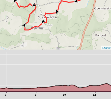
Leaflet
6
8
10
12