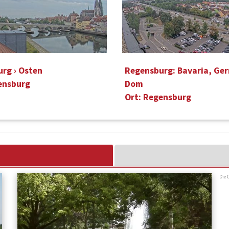
rg › Osten
Regensburg: Bavaria, Ge
ensburg
Dom
Ort: Regensburg
Die 