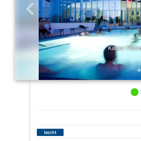
Zurück
Kaiser-The
leicht