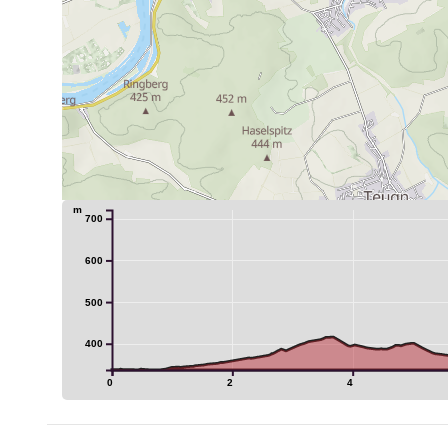
m
700
600
500
400
0
2
4