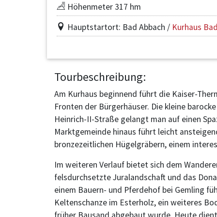
Höhenmeter 317 hm
Hauptstartort: Bad Abbach /
Kurhaus Bad 
Tourbeschreibung:
Am Kurhaus beginnend führt die Kaiser-Ther
Fronten der Bürgerhäuser. Die kleine barocke 
Heinrich-II-Straße gelangt man auf einen Spa
Marktgemeinde hinaus führt leicht ansteige
bronzezeitlichen Hügelgräbern, einem inter
Im weiteren Verlauf bietet sich dem Wandere
felsdurchsetzte Juralandschaft und das Dona
einem Bauern- und Pferdehof bei Gemling führ
Keltenschanze im Esterholz, ein weiteres B
früher Bausand abgebaut wurde. Heute dient 