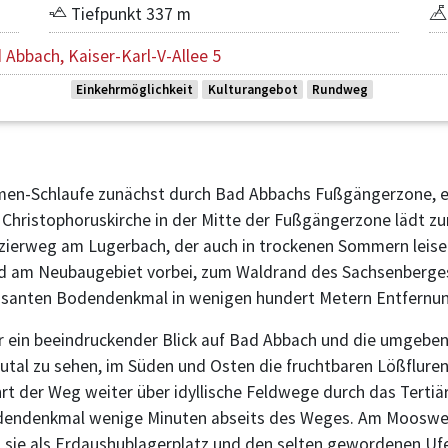
Tiefpunkt 337 m
Abbach, Kaiser-Karl-V-Allee 5
Einkehrmöglichkeit
Kulturangebot
Rundweg
men-Schlaufe zunächst durch Bad Abbachs Fußgängerzone, e
Christophoruskirche in der Mitte der Fußgängerzone lädt zum 
zierweg am Lugerbach, der auch in trockenen Sommern leise v
nd am Neubaugebiet vorbei, zum Waldrand des Sachsenberge
essanten Bodendenkmal in wenigen hundert Metern Entfernun
r ein beeindruckender Blick auf Bad Abbach und die umgebend
utal zu sehen, im Süden und Osten die fruchtbaren Lößfluren
t der Weg weiter über idyllische Feldwege durch das Tertiär-
odendenkmal wenige Minuten abseits des Weges. Am Moosweihe
sie als Erdaushublagerplatz und den selten gewordenen Ufe