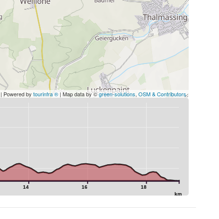
| Powered by
tourinfra ®
| Map data by ©
green-solutions
,
OSM & Contributors
14
16
18
km