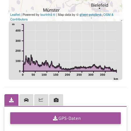
Leaflet
| Powered by
tourinfra ®
| Map data by ©
green-solutions
,
OSM &
Contributors
m
400
300
200
100
0
0
50
100
150
200
250
300
350
km
GPS-Daten