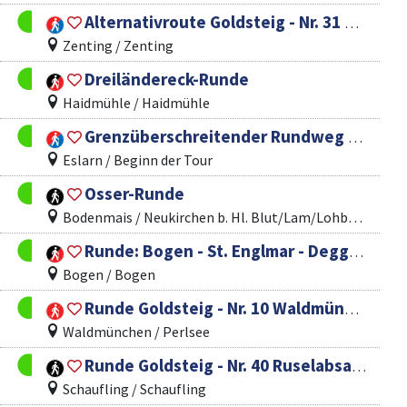
Alternativroute Goldsteig - Nr. 31 Zenting - Ranfels - Manzenreuth
Zenting / Zenting
Dreiländereck-Runde
Haidmühle / Haidmühle
Grenzüberschreitender Rundweg Eslarn-Waldorf/CZ-Friedrichshäng-Nurtschweg
Eslarn / Beginn der Tour
Osser-Runde
Bodenmais / Neukirchen b. Hl. Blut/Lam/Lohberg/Arrach/Hohenwarth
Runde: Bogen - St. Englmar - Deggendorf
Bogen / Bogen
Runde Goldsteig - Nr. 10 Waldmünchen
Waldmünchen / Perlsee
Runde Goldsteig - Nr. 40 Ruselabsatz - Schaufling - Datting
Schaufling / Schaufling