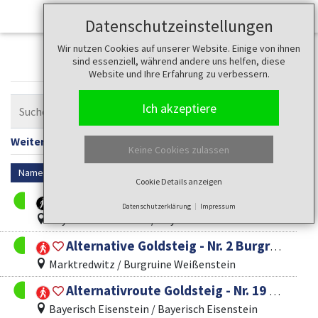
Datenschutzeinstellungen
Wir nutzen Cookies auf unserer Website. Einige von ihnen
Touren
sind essenziell, während andere uns helfen, diese
Website und Ihre Erfahrung zu verbessern.
Ich akzeptiere
Weitere Filter anzeigen
Filter zurücksetzen
Keine Cookies zulassen
Name
Cookie Details anzeigen
Urwald hautnah - durch den Nationalpark Bayer. Wald
Datenschutzerklärung
Impressum
Bayerisch Eisenstein / Bayer. Eisenstein
Alternative Goldsteig - Nr. 2 Burgruine Weißenstein - Waldeck - Parkstein - Neustadt / WN
Marktredwitz / Burgruine Weißenstein
Alternativroute Goldsteig - Nr. 19 Bayerisch Eisenstein - Zwiesel - Frauenau - Spiegelau - St. Oswald-Riedlhütte - Neuschönau - Mauth
Bayerisch Eisenstein / Bayerisch Eisenstein