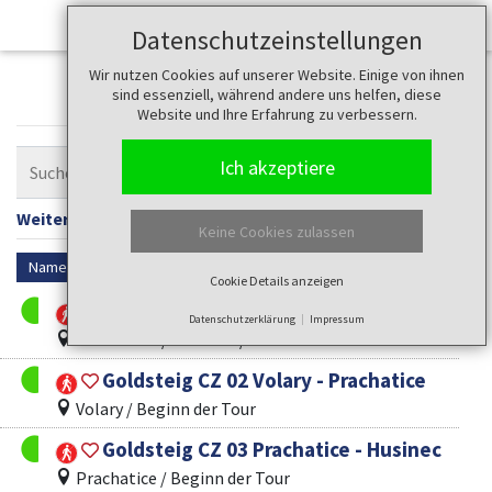
Datenschutzeinstellungen
Wir nutzen Cookies auf unserer Website. Einige von ihnen
Touren
sind essenziell, während andere uns helfen, diese
Website und Ihre Erfahrung zu verbessern.
Ich akzeptiere
Weitere Filter anzeigen
Filter zurücksetzen
Keine Cookies zulassen
Name
Cookie Details anzeigen
Goldsteig CZ 01 Mlaka - Volary
Datenschutzerklärung
Impressum
Haidmühle / Grenze D/CZ Mlaka
Goldsteig CZ 02 Volary - Prachatice
Volary / Beginn der Tour
Goldsteig CZ 03 Prachatice - Husinec
Prachatice / Beginn der Tour