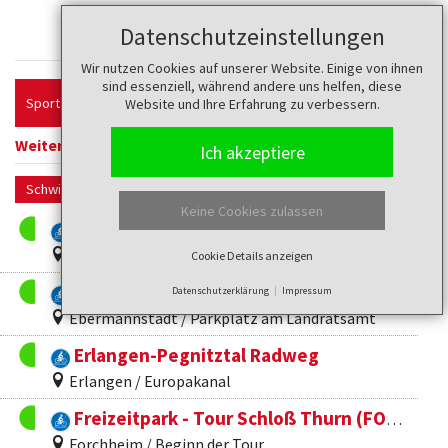
Touren
Datenschutzeinstellungen
Wir nutzen Cookies auf unserer Website. Einige von ihnen
sind essenziell, während andere uns helfen, diese
Sportart
Website und Ihre Erfahrung zu verbessern.
Weitere Filter anzeigen
Filter zurücksetzen
Ich akzeptiere
Schwierigkeit
Keine Cookies zulassen
Obernsees - Seitenbach
Mistelgau / Therme Obernsees
Cookie Details anzeigen
"Spielend radeln" durchs Leinleitertal
Datenschutzerklärung
Impressum
Ebermannstadt / Parkplatz am Landratsamt
Erlangen-Pegnitztal Radweg
Erlangen / Europakanal
Freizeitpark - Tour Schloß Thurn (FO 13)
Forchheim / Beginn der Tour