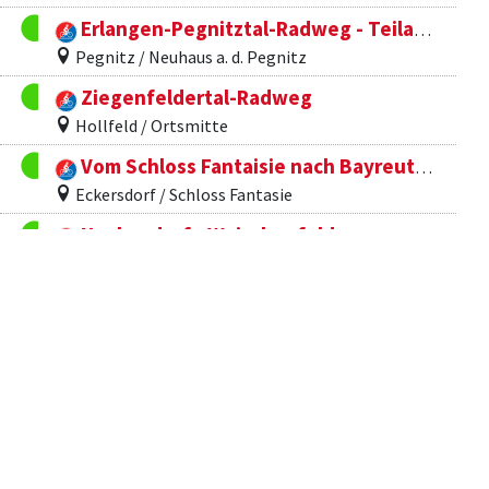
Erlangen-Pegnitztal-Radweg - Teilabschnitt Neuhaus bis Obertrubach
Pegnitz / Neuhaus a. d. Pegnitz
Ziegenfeldertal-Radweg
Hollfeld / Ortsmitte
Vom Schloss Fantaisie nach Bayreuth (BT3)
Eckersdorf / Schloss Fantasie
Nankendorf - Waischenfeld
Waischenfeld / Nankendorf Ortsmitte
Hollfeld - Sachsendorf
Hollfeld / Ortsmitte
Zum Wildgehege Hufeisen (BT19)
Betzenstein / Hauptstraße
Tanzlinden-Rundweg (KU16)
Kasendorf / Ortsteil Peesten