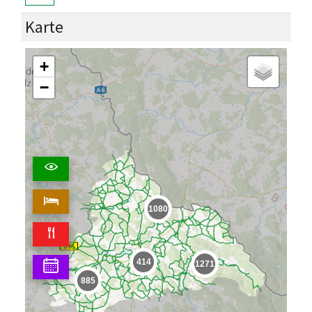
Karte
+
−
1080
414
1271
885