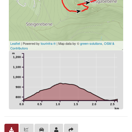
Leaflet
| Powered by
tourinfra ®
| Map data by ©
green-solutions
,
OSM &
Contributors
m
1,200
1,100
1,000
900
800
0.0
0.5
1.0
1.5
2.0
2.5
km