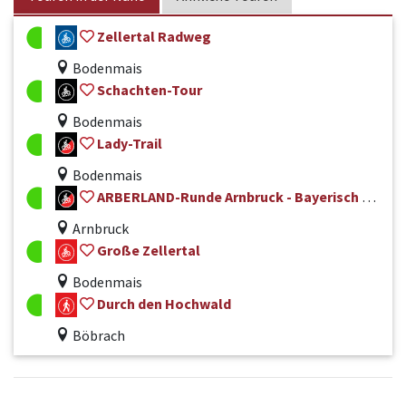
Zellertal Radweg
Bodenmais
Schachten-Tour
Bodenmais
Lady-Trail
Bodenmais
ARBERLAND-Runde Arnbruck - Bayerisch Eisenstein Nr. 50
Arnbruck
Große Zellertal
Bodenmais
Durch den Hochwald
Böbrach