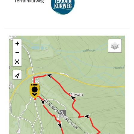
Terrainkurweg
+
−