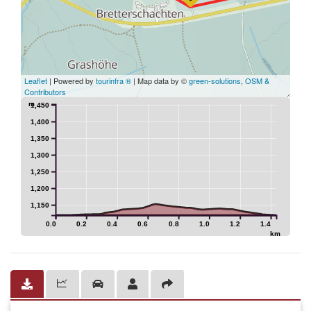
Leaflet
| Powered by
tourinfra ®
| Map data by ©
green-solutions
,
OSM &
Contributors
m
1,450
1,400
1,350
1,300
1,250
1,200
1,150
0.0
0.2
0.4
0.6
0.8
1.0
1.2
1.4
km