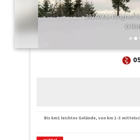
Langlaufen B
© w
0
Bis km1 leichtes Gelände, von km 1-3 mittels
mittel