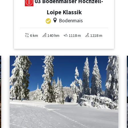
03 Bodenmaiser Hochzell-
Loipe Klassik
Bodenmais
6 km
140 hm
1118 m
1218 m