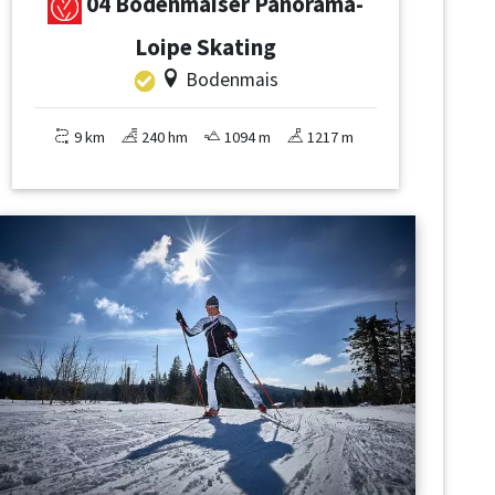
04 Bodenmaiser Panorama-
Loipe Skating
Bodenmais
9 km
240 hm
1094 m
1217 m