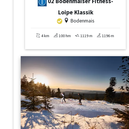
02 Bodenmaiser Fitness-
Loipe Klassik
Bodenmais
4 km
100 hm
1119 m
1196 m