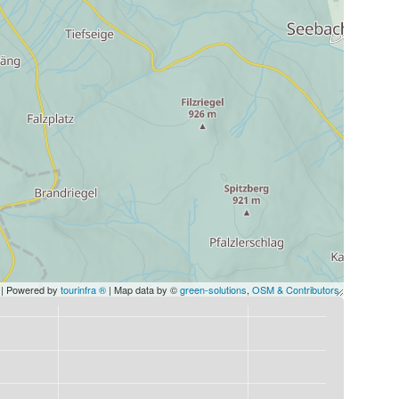
| Powered by
tourinfra ®
| Map data by ©
green-solutions
,
OSM & Contributors