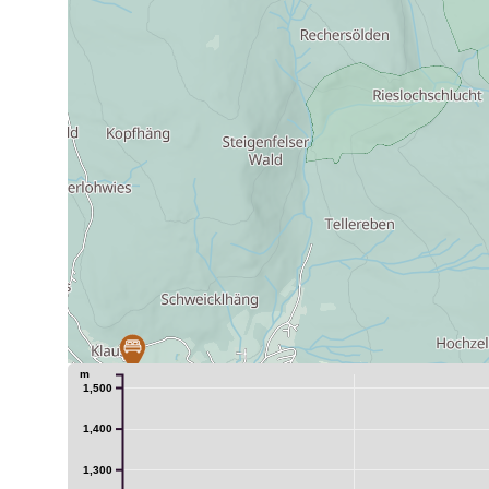
m
1,500
1,400
21
1,300
3