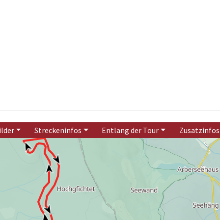
ilder
Streckeninfos
Entlang der Tour
Zusatzinfos