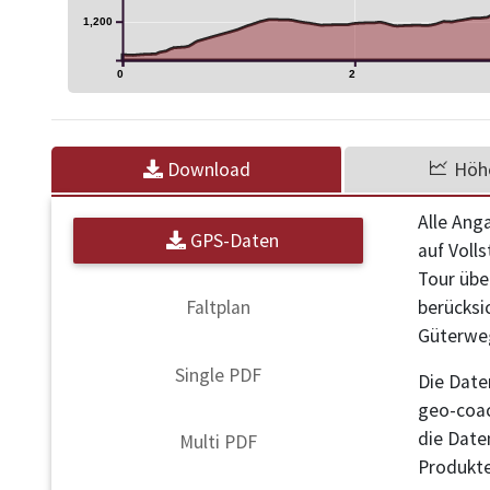
1,200
0
2
11
3
Download
Höhe
3
Alle Ang
GPS-Daten
auf Voll
Tour übe
berücksi
Faltplan
Güterweg
Single PDF
Die Date
geo-coac
die Date
Multi PDF
Produkte