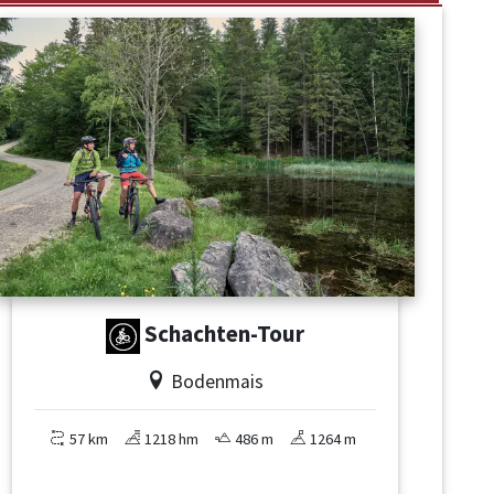
Schachten-Tour
Bodenmais
57 km
1218 hm
486 m
1264 m