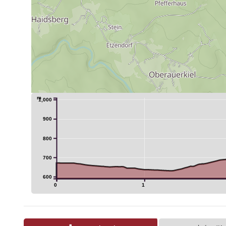
m
1,000
900
800
700
600
0
1