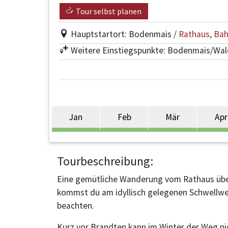
Tour selbst planen
Hauptstartort: Bodenmais /
Rathaus, Ba
Weitere Einstiegspunkte: Bodenmais/Wa
Jan
Feb
Mär
Apr
Tourbeschreibung:
Eine gemütliche Wanderung vom Rathaus über
kommst du am idyllisch gelegenen Schwellweih
beachten.
Kurz vor Brandten kann im Winter der Weg ni