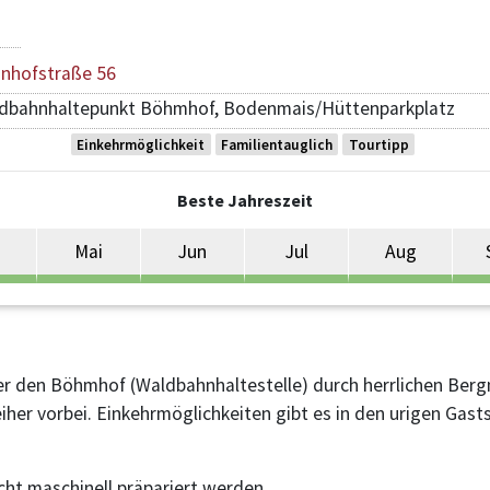
hnhofstraße 56
ldbahnhaltepunkt Böhmhof, Bodenmais/Hüttenparkplatz
Einkehrmöglichkeit
Familientauglich
Tourtipp
Beste Jahreszeit
Mai
Jun
Jul
Aug
 den Böhmhof (Waldbahnhaltestelle) durch herrlichen Berg
er vorbei. Einkehrmöglichkeiten gibt es in den urigen Gasts
cht maschinell präpariert werden.