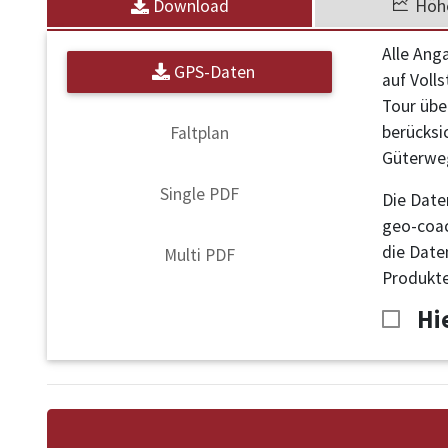
Download
Höhe
Alle Ang
GPS-Daten
auf Voll
Tour übe
berücksi
Faltplan
Güterweg
Single PDF
Die Date
geo-coac
die Date
Multi PDF
Produkte
Hi