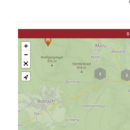
B
+
−
2
2