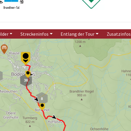
ilder
Streckeninfos
Entlang der Tour
Zusatzinfos
36
8