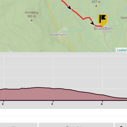
Leaflet
2
3
4