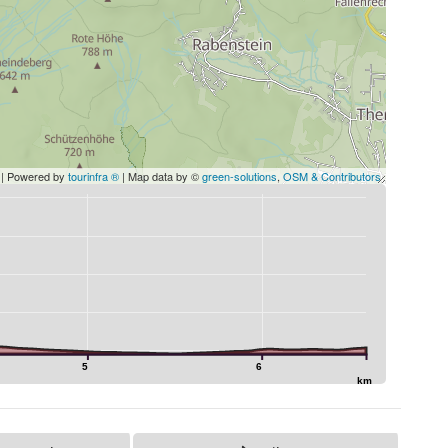
| Powered by
tourinfra ®
| Map data by ©
green-solutions
,
OSM & Contributors
5
6
km