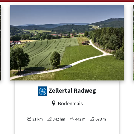
Zellertal Radweg
Bodenmais
31 km
342 hm
442 m
678 m