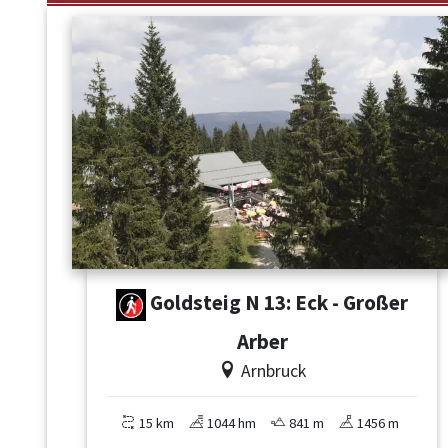
Goldsteig N 13: Eck - Großer
Arber
Arnbruck
15 km
1044 hm
841 m
1456 m