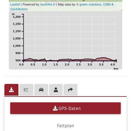
Leaflet
| Powered by
tourinfra ®
| Map data by ©
green-solutions
,
OSM &
Contributors
m
1,200
1,150
1,100
1,050
1,000
950
900
0.0
0.5
1.0
1.5
2.0
2.5
3.0
3.5
4.0
km
GPS-Daten
Faltplan