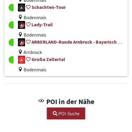
Bodenmais
Schachten-Tour
Bodenmais
Lady-Trail
Bodenmais
ARBERLAND-Runde Arnbruck - Bayerisch Eisenstein Nr. 50
Arnbruck
Große Zellertal
Bodenmais
POI in der Nähe
POI-Suche