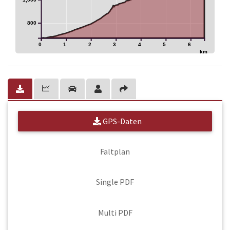
800
0
1
2
3
4
5
6
km
GPS-Daten
Faltplan
Single PDF
Multi PDF