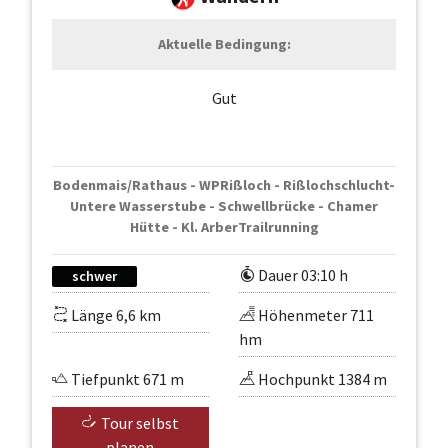
Aktuelle Bedingung:
Gut
Bodenmais/Rathaus - WPRißloch - Rißlochschlucht-
Untere Wasserstube - Schwellbrücke - Chamer
Hütte - Kl. ArberTrailrunning
Dauer 03:10 h
schwer
Länge 6,6 km
Höhenmeter 711
hm
Tiefpunkt 671 m
Hochpunkt 1384 m
Tour selbst
planen