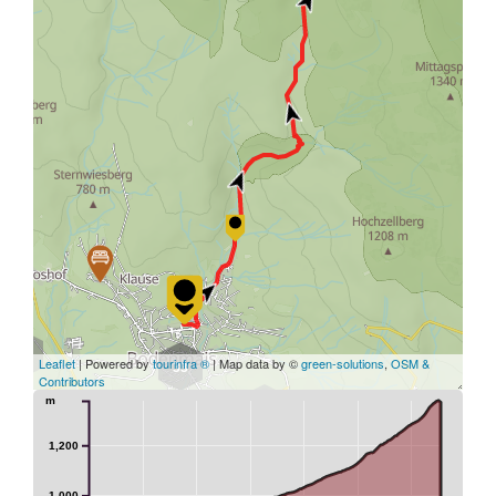
4
Leaflet
| Powered by
tourinfra ®
| Map data by ©
green-solutions
,
OSM &
33
Contributors
m
4
1,200
1,000