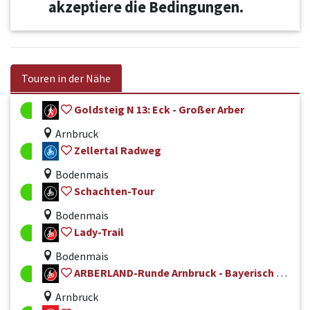
akzeptiere die Bedingungen.
Touren in der Nähe
Goldsteig N 13: Eck - Großer Arber
Arnbruck
Zellertal Radweg
Bodenmais
Schachten-Tour
Bodenmais
Lady-Trail
Bodenmais
ARBERLAND-Runde Arnbruck - Bayerisch Eisenstein Nr. 50
Arnbruck