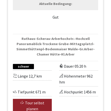
Aktuelle Bedingung:
Gut
Rathaus-Scherau-Arberhochstr.-Hochzell
Panoramablick-Trockene Grube-Mittagsplatzl-
Simmethüttenpl-Bodenmaiser Mulde-Gr.Arber-
Chamer Hütte-Kl.Arber
Dauer 05:20 h
schwer
Länge 12,7 km
Höhenmeter 962
hm
Tiefpunkt 671 m
Hochpunkt 1456 m
Tour selbst
planen