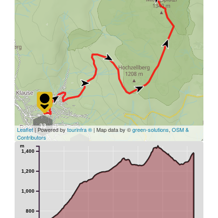
33
Leaflet
| Powered by
tourinfra ®
| Map data by ©
green-solutions
,
OSM &
Contributors
4
m
1,400
1,200
1,000
800