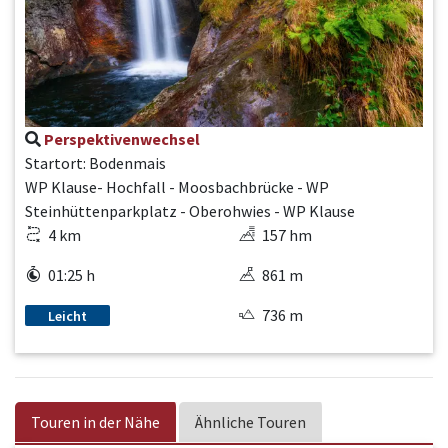
Perspektivenwechsel
Startort: Bodenmais
WP Klause- Hochfall - Moosbachbrücke - WP
Steinhüttenparkplatz - Oberohwies - WP Klause
4 km
157 hm
01:25 h
861 m
736 m
Leicht
Touren in der Nähe
Ähnliche Touren