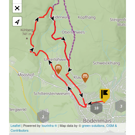
3
18
2
Leaflet
| Powered by
tourinfra ®
| Map data by ©
green-solutions
,
OSM &
Contributors