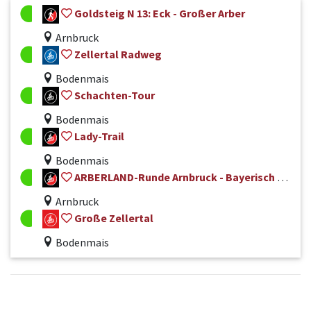
Goldsteig N 13: Eck - Großer Arber
Arnbruck
Zellertal Radweg
Bodenmais
Schachten-Tour
Bodenmais
Lady-Trail
Bodenmais
ARBERLAND-Runde Arnbruck - Bayerisch Eisenstein Nr. 50
Arnbruck
Große Zellertal
Bodenmais