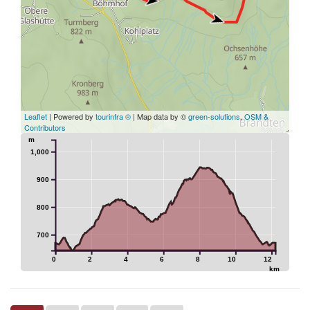
Leaflet
| Powered by
tourinfra ®
| Map data by ©
green-solutions
,
OSM &
Contributors
m
1,000
900
800
700
0
2
4
6
8
10
12
km