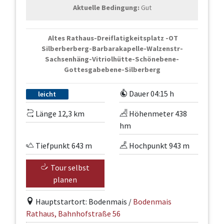
Aktuelle Bedingung:
Gut
Altes Rathaus-Dreiflatigkeitsplatz -OT
Silberberberg-Barbarakapelle-Walzenstr-
Sachsenhäng-Vitriolhütte-Schönebene-
Gottesgabebene-Silberberg
Dauer 04:15 h
leicht
Länge 12,3 km
Höhenmeter 438
hm
Tiefpunkt 643 m
Hochpunkt 943 m
Tour selbst
planen
Hauptstartort: Bodenmais /
Bodenmais
Rathaus, Bahnhofstraße 56