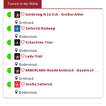
Touren in der Nähe
Goldsteig N 13: Eck - Großer Arber
Arnbruck
Zellertal Radweg
Bodenmais
Schachten-Tour
Bodenmais
Lady-Trail
Bodenmais
ARBERLAND-Runde Arnbruck - Bayerisch Eisenstein Nr. 50
Arnbruck
Große Zellertal
Bodenmais