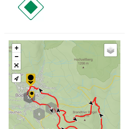
+
−
34
4
6