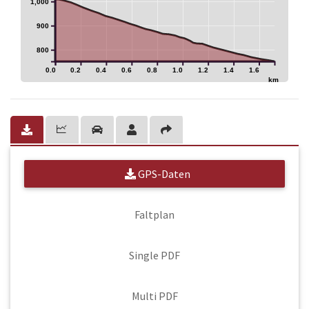
1,000
900
800
0.0
0.2
0.4
0.6
0.8
1.0
1.2
1.4
1.6
km
GPS-Daten
Faltplan
Single PDF
Multi PDF