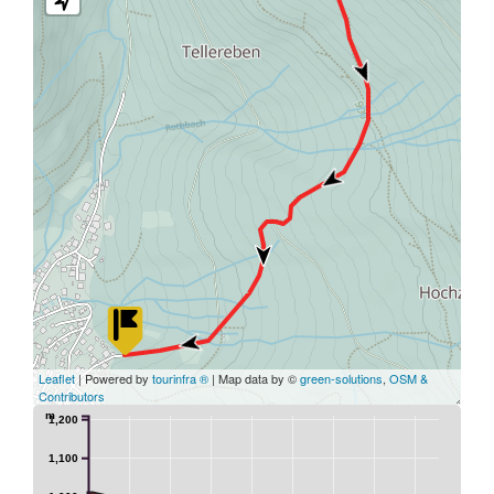
Leaflet
| Powered by
tourinfra ®
| Map data by ©
green-solutions
,
OSM &
Contributors
m
1,200
1,100