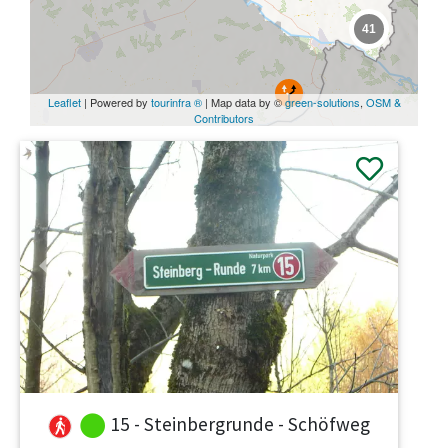
41
Leaflet
| Powered by
tourinfra ®
| Map data by ©
green-solutions
,
OSM &
Contributors
Previous
Next
15 - Steinbergrunde - Schöfweg