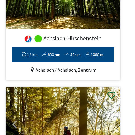
Achslach-Hirschenstein
12 km
830 hm
594 m
1088 m
Achslach / Achslach, Zentrum
Previous
Next