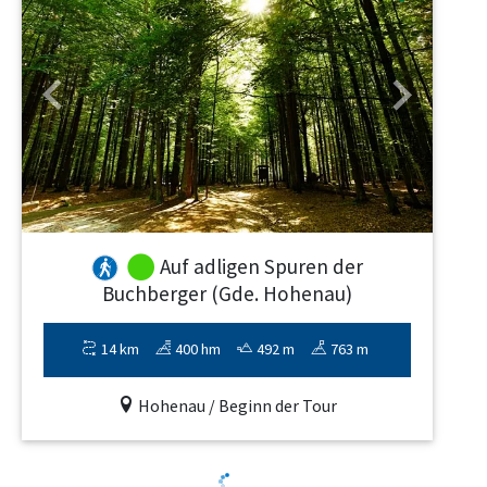
Previous
Next
Auf adligen Spuren der
Buchberger (Gde. Hohenau)
14 km
400 hm
492 m
763 m
Hohenau / Beginn der Tour