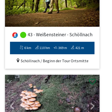
43 - Weißensteiner - Schöllnach
6 km
110 hm
369 m
421 m
Schöllnach / Beginn der Tour Ortsmitte
Previous
Next