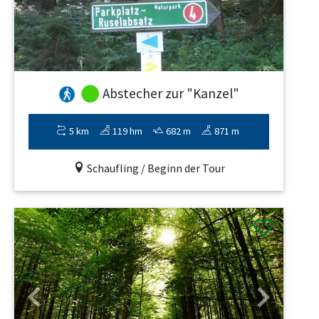
Abstecher zur "Kanzel"
5 km
119 hm
682 m
871 m
Schaufling / Beginn der Tour
Previous
Next