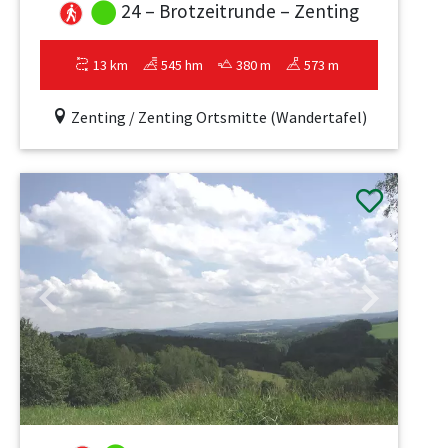
24 – Brotzeitrunde – Zenting
13 km
545 hm
380 m
573 m
Zenting / Zenting Ortsmitte (Wandertafel)
Previous
Next