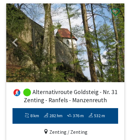
Previous
Next
Alternativroute Goldsteig - Nr. 31
Zenting - Ranfels - Manzenreuth
8 km
282 hm
376 m
532 m
Zenting / Zenting