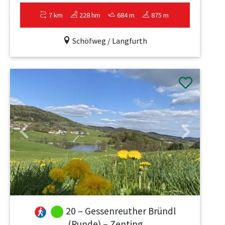
7 km
228 hm
684 m
875 m
Schöfweg / Langfurth
Previous
Next
20 – Gessenreuther Bründl
(Runde) – Zenting