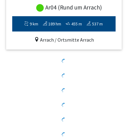
Ar04 (Rund um Arrach)
9 km
189 hm
455 m
537 m
Arrach / Ortsmitte Arrach