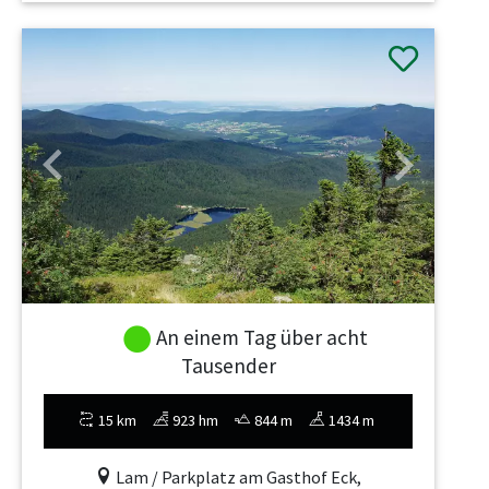
Previous
Next
An einem Tag über acht
Tausender
15 km
923 hm
844 m
1434 m
Lam / Parkplatz am Gasthof Eck,