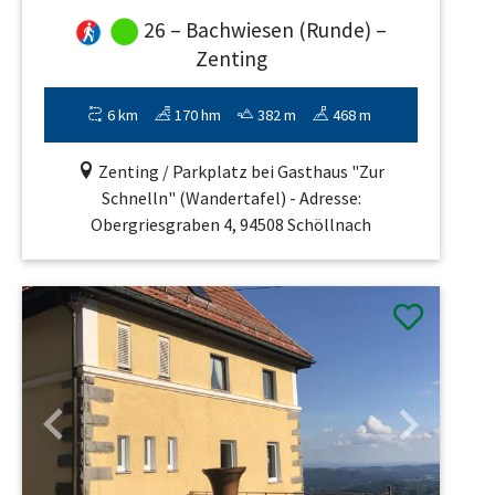
26 – Bachwiesen (Runde) –
Zenting
6 km
170 hm
382 m
468 m
Zenting / Parkplatz bei Gasthaus "Zur
Schnelln" (Wandertafel) - Adresse:
Obergriesgraben 4, 94508 Schöllnach
Previous
Next