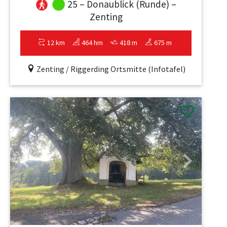
25 – Donaublick (Runde) –
Zenting
12 km
464 hm
418 m
675 m
Zenting / Riggerding Ortsmitte (Infotafel)
Previous
Next