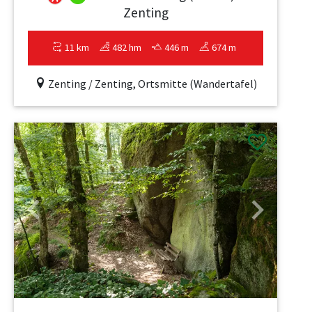
Zenting
11 km
482 hm
446 m
674 m
Zenting / Zenting, Ortsmitte (Wandertafel)
Previous
Next