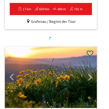
17 km
630 hm
484 m
741 m
Grafenau / Beginn der Tour
Previous
Next