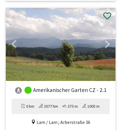
Previous
Next
Amerikanischer Garten CZ - 2.1
0 km
2077 hm
373 m
1005 m
Lam / Lam ; Arberstraße 36