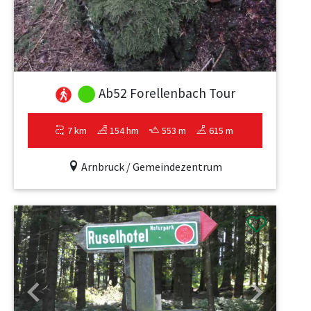
Ab52 Forellenbach Tour
7 km
154 hm
553 m
615 m
Arnbruck / Gemeindezentrum
Previous
Next