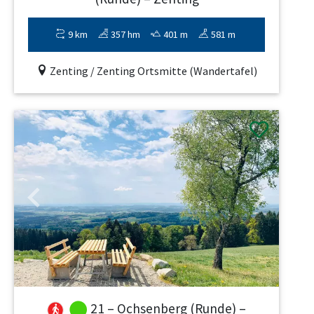
9 km
357 hm
401 m
581 m
Zenting / Zenting Ortsmitte (Wandertafel)
Previous
Next
21 – Ochsenberg (Runde) –