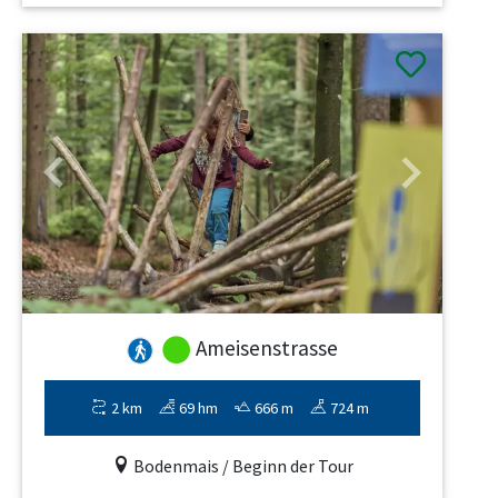
Previous
Next
Ameisenstrasse
2 km
69 hm
666 m
724 m
Bodenmais / Beginn der Tour