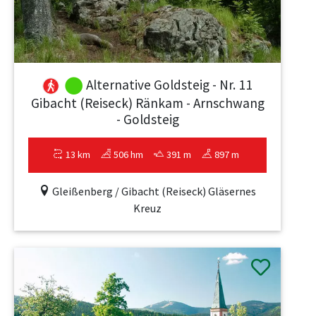
Alternative Goldsteig - Nr. 11
Gibacht (Reiseck) Ränkam - Arnschwang
- Goldsteig
13 km
506 hm
391 m
897 m
Gleißenberg / Gibacht (Reiseck) Gläsernes
Kreuz