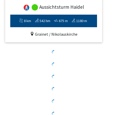
Aussichtsturm Haidel
8 km
542 hm
675 m
1180 m
Grainet / Nikolauskirche