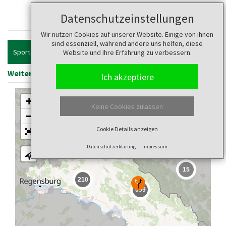
Touren
Datenschutzeinstellungen
Wir nutzen Cookies auf unserer Website. Einige von ihnen
sind essenziell, während andere uns helfen, diese
Sportart
Website und Ihre Erfahrung zu verbessern.
Weitere Filter anzeigen
Filter zurücksetzen
Ich akzeptiere
+
Keine Cookies zulassen
−
9
Cookie Details anzeigen
Datenschutzerklärung
Impressum
193
15
210
699