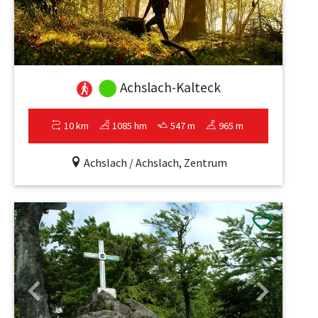
Achslach-Kalteck
10 km
1085 hm
547 m
965 m
Achslach / Achslach, Zentrum
Previous
Next