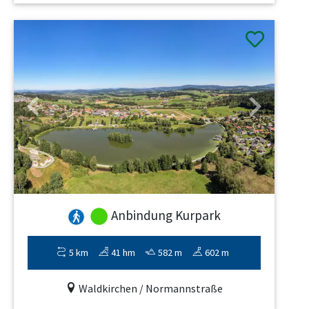
Previous
Next
Anbindung Kurpark
5 km
41 hm
582 m
602 m
Waldkirchen / Normannstraße