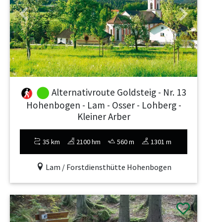
Previous
Next
Alternativroute Goldsteig - Nr. 13
Hohenbogen - Lam - Osser - Lohberg -
Kleiner Arber
35 km
2100 hm
560 m
1301 m
Lam / Forstdiensthütte Hohenbogen