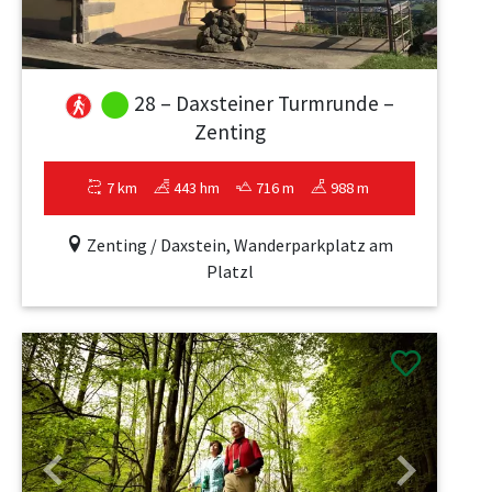
28 – Daxsteiner Turmrunde –
Zenting
7 km
443 hm
716 m
988 m
Zenting / Daxstein, Wanderparkplatz am
Platzl
Previous
Next