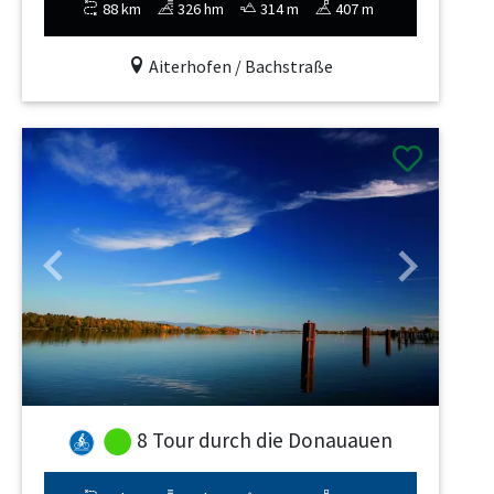
88 km
326 hm
314 m
407 m
Aiterhofen / Bachstraße
Previous
Next
8 Tour durch die Donauauen