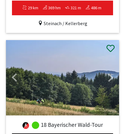
29 km
369 hm
321 m
486 m
Steinach / Kellerberg
Previous
Next
18 Bayerischer Wald-Tour