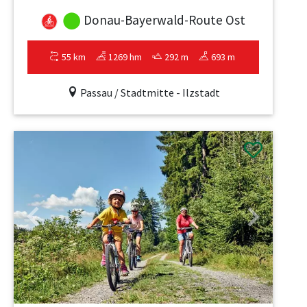
Donau-Bayerwald-Route Ost
55 km
1269 hm
292 m
693 m
Passau / Stadtmitte - Ilzstadt
Previous
Next