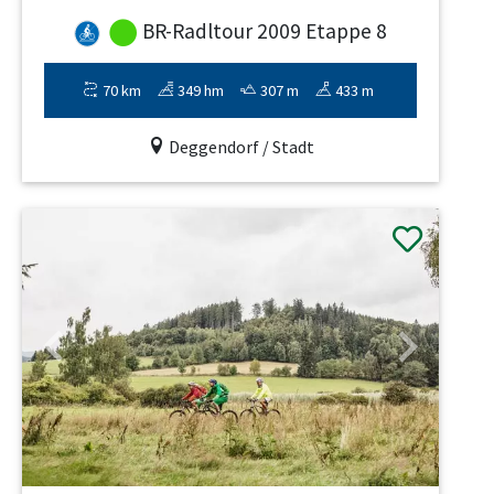
BR-Radltour 2009 Etappe 8
70 km
349 hm
307 m
433 m
Deggendorf / Stadt
Previous
Next