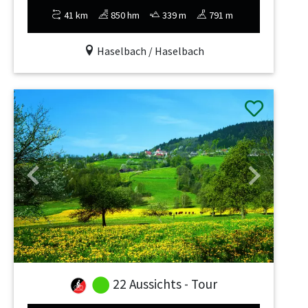
41 km
850 hm
339 m
791 m
Haselbach / Haselbach
Previous
Next
22 Aussichts - Tour