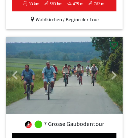
33 km
583 hm
475 m
762 m
Waldkirchen / Beginn der Tour
Previous
Next
7 Grosse Gäubodentour