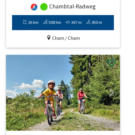
Chambtal-Radweg
36 km
508 hm
367 m
450 m
Cham / Cham
Previous
Next