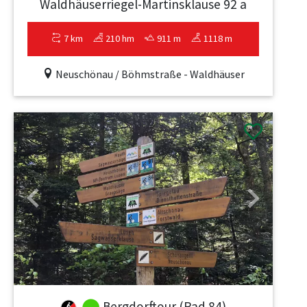
Waldhäuserriegel-Martinsklause 92 a
7 km
210 hm
911 m
1118 m
Neuschönau / Böhmstraße - Waldhäuser
Previous
Next
Bergdorftour (Rad 84)