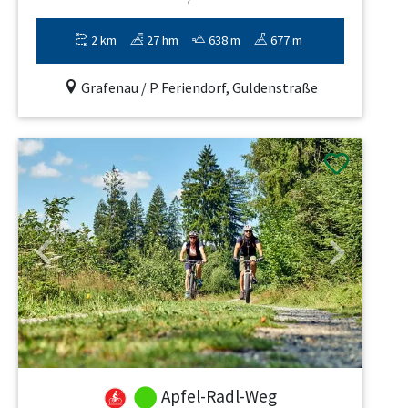
2 km
27 hm
638 m
677 m
Grafenau / P Feriendorf, Guldenstraße
Previous
Next
Apfel-Radl-Weg