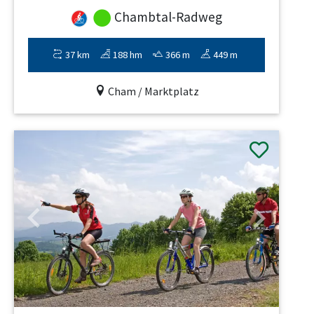
Chambtal-Radweg
37 km
188 hm
366 m
449 m
Cham / Marktplatz
Previous
Next