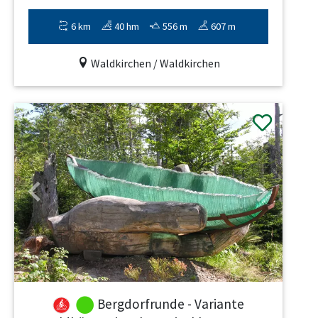
6 km
40 hm
556 m
607 m
Waldkirchen / Waldkirchen
Previous
Next
Bergdorfrunde - Variante