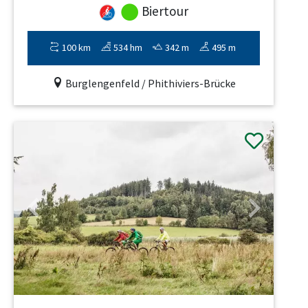
Biertour
100 km
534 hm
342 m
495 m
Burglengenfeld / Phithiviers-Brücke
Previous
Next