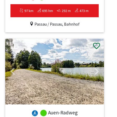
97 km
695 hm
292 m
473 m
Passau / Passau, Bahnhof
Previous
Next
Auen-Radweg