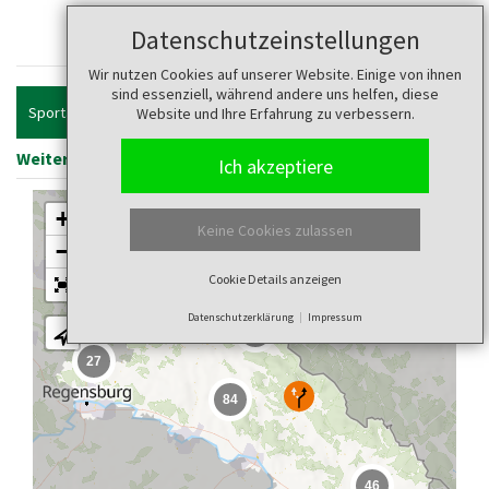
Touren
Datenschutzeinstellungen
Wir nutzen Cookies auf unserer Website. Einige von ihnen
sind essenziell, während andere uns helfen, diese
Sportart
Website und Ihre Erfahrung zu verbessern.
Weitere Filter anzeigen
Filter zurücksetzen
Ich akzeptiere
+
Keine Cookies zulassen
−
Cookie Details anzeigen
Datenschutzerklärung
Impressum
11
27
84
46