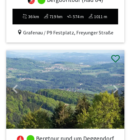
36 km
719 hm
574 m
1011 m
Grafenau / P9 Festplatz, Freyunger Straße
Previous
Next
Bergtour rund um Deggendorf