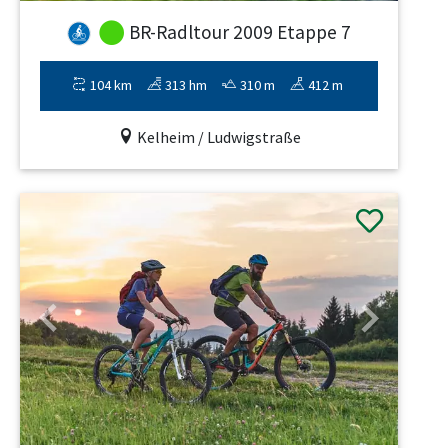
BR-Radltour 2009 Etappe 7
104 km
313 hm
310 m
412 m
Kelheim / Ludwigstraße
Previous
Next