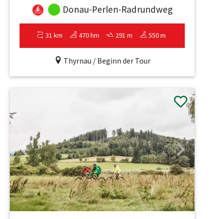
Donau-Perlen-Radrundweg
31 km
470 hm
291 m
550 m
Thyrnau / Beginn der Tour
Previous
Next