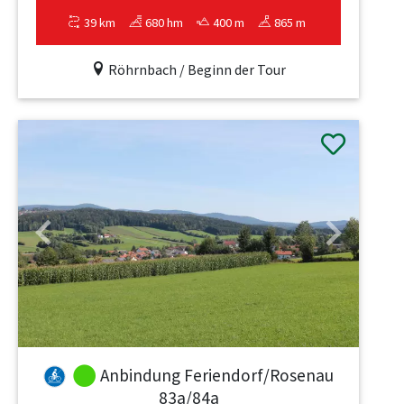
39 km
680 hm
400 m
865 m
Röhrnbach / Beginn der Tour
Previous
Next
Anbindung Feriendorf/Rosenau
83a/84a