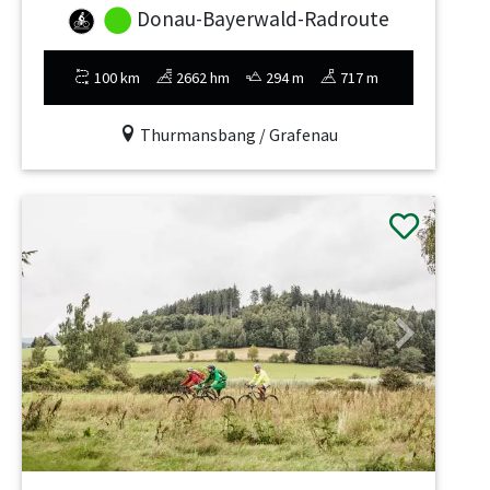
Donau-Bayerwald-Radroute
100 km
2662 hm
294 m
717 m
Thurmansbang / Grafenau
Previous
Next