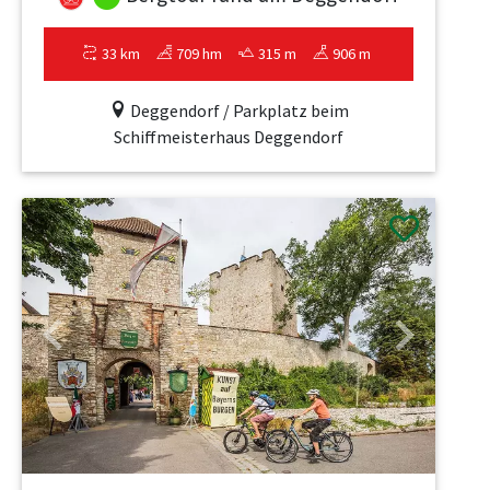
33 km
709 hm
315 m
906 m
Deggendorf / Parkplatz beim
Schiffmeisterhaus Deggendorf
Previous
Next