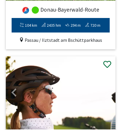
Donau-Bayerwald-Route
104 km
2435 hm
294 m
720 m
Passau / Ilztstadt am Bschüttparkhaus
Previous
Next