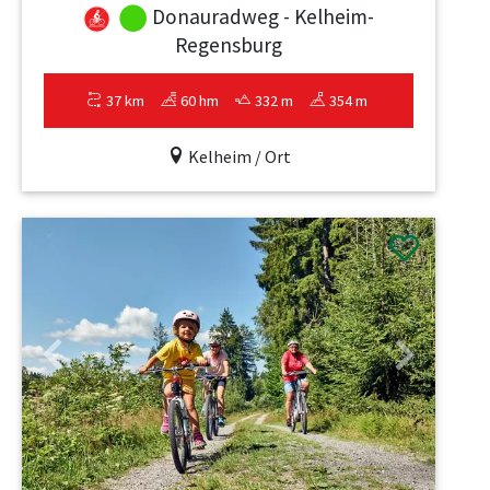
Donauradweg - Kelheim-
Regensburg
37 km
60 hm
332 m
354 m
Kelheim / Ort
Previous
Next