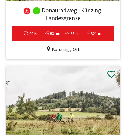
Donauradweg - Künzing-
Landesgrenze
60 km
80 hm
284 m
321 m
Künzing / Ort
Previous
Next