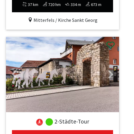
37 km
720 hm
334 m
673 m
Mitterfels / Kirche Sankt Georg
Previous
Next
2-Städte-Tour