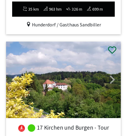
35 km
963 hm
326 m
699 m
Hunderdorf / Gasthaus Sandbiller
Previous
Next
17 Kirchen und Burgen - Tour