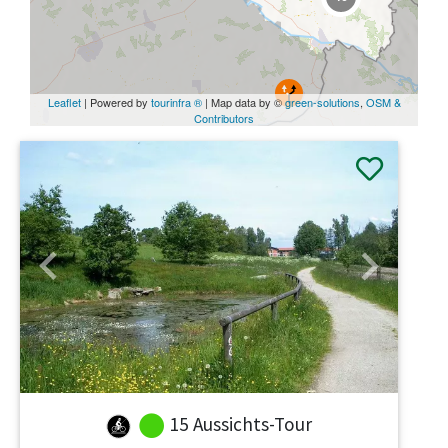
Leaflet
| Powered by
tourinfra ®
| Map data by ©
green-solutions
,
OSM &
Contributors
Previous
Next
15 Aussichts-Tour