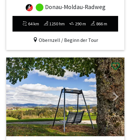
Donau-Moldau-Radweg
64 km
1250 hm
290 m
866 m
Obernzell / Beginn der Tour
Previous
Next