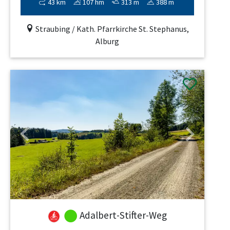
43 km
107 hm
313 m
388 m
Straubing / Kath. Pfarrkirche St. Stephanus,
Alburg
Previous
Next
Adalbert-Stifter-Weg