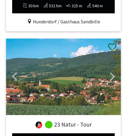
30 km
532 hm
325 m
540 m
Hunderdorf / Gasthaus Sandbille
Previous
Next
23 Natur - Tour