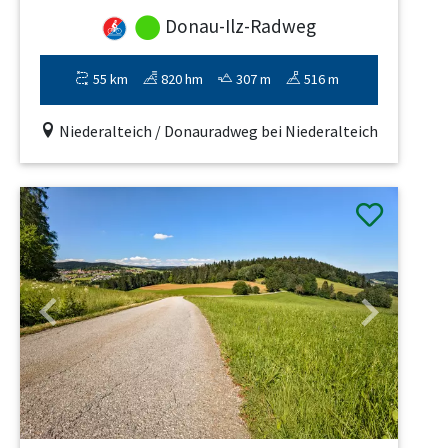
Donau-Ilz-Radweg
55 km
820 hm
307 m
516 m
Niederalteich / Donauradweg bei Niederalteich
Previous
Next